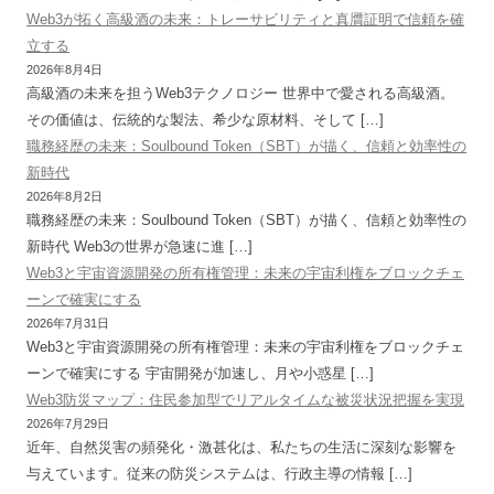
Web3が拓く高級酒の未来：トレーサビリティと真贋証明で信頼を確
立する
2026年8月4日
高級酒の未来を担うWeb3テクノロジー 世界中で愛される高級酒。
その価値は、伝統的な製法、希少な原材料、そして […]
職務経歴の未来：Soulbound Token（SBT）が描く、信頼と効率性の
新時代
2026年8月2日
職務経歴の未来：Soulbound Token（SBT）が描く、信頼と効率性の
新時代 Web3の世界が急速に進 […]
Web3と宇宙資源開発の所有権管理：未来の宇宙利権をブロックチェ
ーンで確実にする
2026年7月31日
Web3と宇宙資源開発の所有権管理：未来の宇宙利権をブロックチェ
ーンで確実にする 宇宙開発が加速し、月や小惑星 […]
Web3防災マップ：住民参加型でリアルタイムな被災状況把握を実現
2026年7月29日
近年、自然災害の頻発化・激甚化は、私たちの生活に深刻な影響を
与えています。従来の防災システムは、行政主導の情報 […]