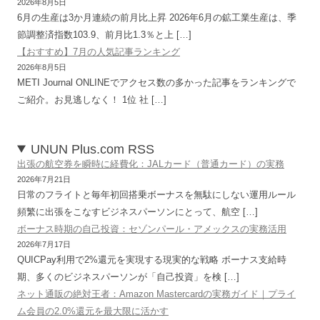
2026年8月5日
6月の生産は3か月連続の前月比上昇 2026年6月の鉱工業生産は、季
節調整済指数103.9、前月比1.3％と上 […]
【おすすめ】7月の人気記事ランキング
2026年8月5日
METI Journal ONLINEでアクセス数の多かった記事をランキングで
ご紹介。お見逃しなく！ 1位 社 […]
UNUN Plus.com RSS
出張の航空券を瞬時に経費化：JALカード（普通カード）の実務
2026年7月21日
日常のフライトと毎年初回搭乗ボーナスを無駄にしない運用ルール
頻繁に出張をこなすビジネスパーソンにとって、航空 […]
ボーナス時期の自己投資：セゾンパール・アメックスの実務活用
2026年7月17日
QUICPay利用で2%還元を実現する現実的な戦略 ボーナス支給時
期、多くのビジネスパーソンが「自己投資」を検 […]
ネット通販の絶対王者：Amazon Mastercardの実務ガイド｜プライ
ム会員の2.0%還元を最大限に活かす