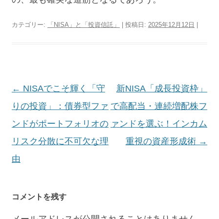
カテゴリー:
「NISA」と「投資信託」
| 投稿日:
2025年12月12日
|
投
←
NISAでこそ輝く「守
新NISA「成長投資枠」
稿
りの投資」：債券型ファ
で高配当・連続増配株フ
ナ
ンドがポートフォリオの
ァンドを選ぶ！インカム
ビ
リスク分散に不可欠な理
重視の資産形成術
→
ゲ
由
ー
シ
コメントを残す
ョ
メールアドレスが公開されることはありません。