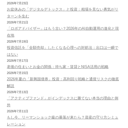
2026年7月23日
お盆休みの「デジタルデトックス」と投資：相場を見ない勇気がリ
ターンを生む
2026年7月21日
「ロボアドバイザー」はもう古い？2026年のAI自動運用の進化と現
在地
2026年7月19日
投資信託を「全額売却」したくなる心理への対処法：出口は一瞬で
はない
2026年7月17日
老後の住まいとお金の関係：持ち家・賃貸とNISA活用の戦略
2026年7月15日
2026年夏の「新興国債券」投資：高利回り戦略と通貨リスクの徹底
解説
2026年7月13日
「アクティブファンド」がインデックスに勝てない本当の理由と例
外
2026年7月11日
もし今、リーマンショック級の暴落が来たら？資産の守り方シミュ
レーション