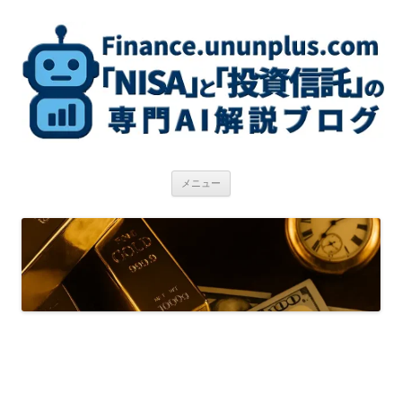
コ
ン
テ
ン
ツ
へ
ス
キ
ッ
プ
メニュー