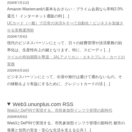
2026年7月11日
Amazon Mastercardの基本をおさらい：プライム会員なら常時2.0%
還元！ インターネット通販の利 […]
UCカード（一般）で日常の決済をすべて自動化！ビジネスを加速さ
せる実務運用術
2026年7月4日
現代のビジネスパーソンにとって、日々の経費管理や決済業務の効
率化は、生産性向上の鍵となります。特に、スピーディ […]
マイルの有効期限を撃退：JALアメリカン・エキスプレス・カードの
実務
2026年6月16日
ビジネスパーソンにとって、出張や旅行は避けて通れないもの。そ
の移動をより有益にするために、クレジットカードの活 […]
Web3.ununplus.com RSS
Web3とDePINで実現する、市民参加型インフラ管理の新時代
2026年8月6日
Web3とDePINで実現する、市民参加型インフラ管理の新時代 都市の
発展と住民の安全・安心な生活を支える公共 […]