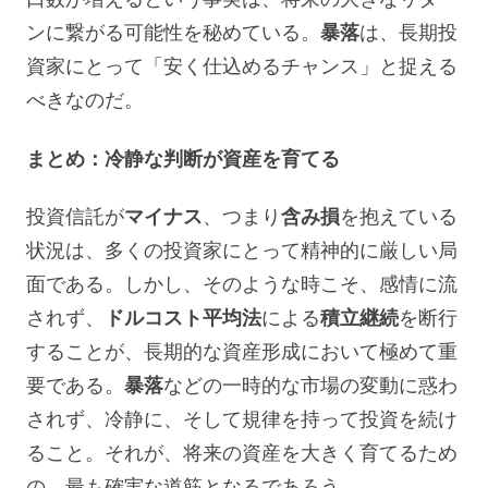
ンに繋がる可能性を秘めている。
暴落
は、長期投
資家にとって「安く仕込めるチャンス」と捉える
べきなのだ。
まとめ：冷静な判断が資産を育てる
投資信託が
マイナス
、つまり
含み損
を抱えている
状況は、多くの投資家にとって精神的に厳しい局
面である。しかし、そのような時こそ、感情に流
されず、
ドルコスト平均法
による
積立継続
を断行
することが、長期的な資産形成において極めて重
要である。
暴落
などの一時的な市場の変動に惑わ
されず、冷静に、そして規律を持って投資を続け
ること。それが、将来の資産を大きく育てるため
の、最も確実な道筋となるであろう。