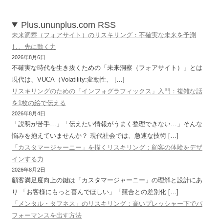
Plus.ununplus.com RSS
未来洞察（フォアサイト）のリスキリング：不確実な未来を予測
し、先に動く力
2026年8月6日
不確実な時代を生き抜くための「未来洞察（フォアサイト）」とは
現代は、VUCA（Volatility:変動性、 […]
リスキリングのための「インフォグラフィックス」入門：複雑な話
を1枚の絵で伝える
2026年8月4日
「説明が苦手…」「伝えたい情報がうまく整理できない…」そんな
悩みを抱えていませんか？ 現代社会では、急速な技術 […]
「カスタマージャーニー」を描くリスキリング：顧客の体験をデザ
インする力
2026年8月2日
顧客満足度向上の鍵は「カスタマージャーニー」の理解と設計にあ
り 「お客様にもっと喜んでほしい」「競合との差別化 […]
「メンタル・タフネス」のリスキリング：高いプレッシャー下でパ
フォーマンスを出す方法