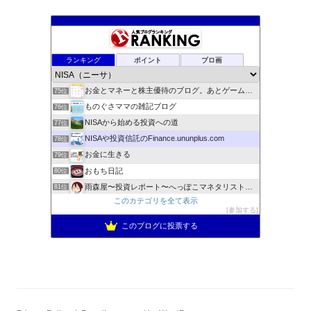
むねろぐ 〜米国株式・配当再投資でまったりリッチ〜
71位
ぐうたらサラリーマンの資産運用
72位
masalog
73位
ランキング
ポイント
ブロ画
NISAとインデックスファンドでらくちん積立投資ブログ！
74位
お金とマネーと株主優待のブログ。あとゲームとホワイト会社転職
75位
ものぐさママの雑記ブログ
76位
NISAから始める投資への道
77位
NISAや投資信託のFinance.ununplus.com
78位
お金に生きる
79位
おもち日記
80位
雨森屋〜投資レポート〜へっぽこマネタリストの投資日記
81位
このカテゴリを全て表示
NISA大百科 〜老後2000万円問題は解決！〜
82位
参加する
つみたていーさ
83位
このブログに投票する
NISAで資産形成
84位
おたま投資日記＿インデックス投資で1億円達成
85位