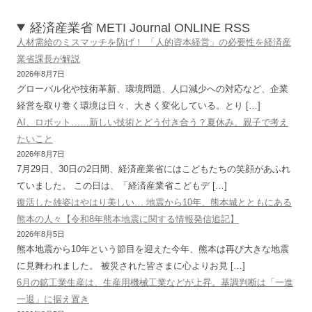
経済産業省 METI Journal ONLINE RSS
人材需給のミスマッチを防げ！ 「人的資本経営」の必要性を経済産
業省課長が解説
2026年8月7日
グローバル化や技術革新、環境問題、人口減少への対応など、企業
経営を取り巻く環境は日々、大きく変化している。とり […]
AI、ロボット……新しい技術とどう付き合う？夏休み、親子で考え
たいこと
2026年8月7日
7月29日、30日の2日間、経済産業省にはこどもたちの笑顔があふれ
ていました。 この日は、「経済産業省こどもデ […]
復活した雄姿はやはり美しい… 地震から10年、熊本城とともにある
熊本の人々【令和8年熊本地震に関する情報発信追記】
2026年8月5日
熊本地震から10年という節目を迎えた今年、熊本は再び大きな地震
に見舞われました。 被災された皆さまに心よりお見 […]
6月の鉱工業生産は、生産用機械工業などが上昇。基調判断は「一進
一退」に据え置き