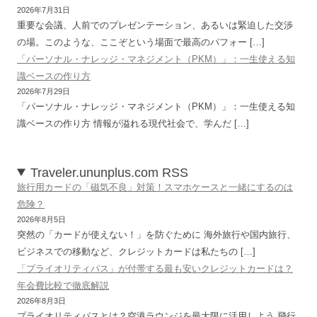
2026年7月31日
重要な会議、人前でのプレゼンテーション、あるいは緊迫した交渉
の場。このような、ここぞという場面で最高のパフォー […]
「パーソナル・ナレッジ・マネジメント（PKM）」：一生使える知
識ベースの作り方
2026年7月29日
「パーソナル・ナレッジ・マネジメント（PKM）」：一生使える知
識ベースの作り方 情報が溢れる現代社会で、学んだ […]
Traveler.ununplus.com RSS
旅行用カードの「磁気不良」対策！スマホケースと一緒にするのは
危険？
2026年8月5日
突然の「カードが使えない！」を防ぐために 海外旅行や国内旅行、
ビジネスでの移動など、クレジットカードは私たちの […]
「プライオリティパス」が付帯する最も安いクレジットカードは？
年会費比較で徹底解説
2026年8月3日
プライオリティパスとは？空港ラウンジを最大限に活用しよう 飛行