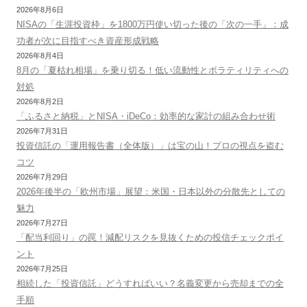
2026年8月6日
NISAの「生涯投資枠」を1800万円使い切った後の「次の一手」：成
功者が次に目指すべき資産形成戦略
2026年8月4日
8月の「夏枯れ相場」を乗り切る！低い流動性とボラティリティへの
対処
2026年8月2日
「ふるさと納税」とNISA・iDeCo：効率的な家計の組み合わせ術
2026年7月31日
投資信託の「運用報告書（全体版）」は宝の山！プロの視点を盗む
コツ
2026年7月29日
2026年後半の「欧州市場」展望：米国・日本以外の分散先としての
魅力
2026年7月27日
「配当利回り」の罠！減配リスクを見抜くための投信チェックポイ
ント
2026年7月25日
相続した「投資信託」どうすればいい？名義変更から売却までの全
手順