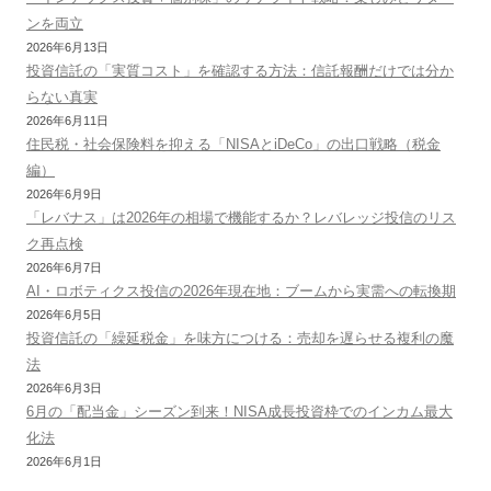
ンを両立
2026年6月13日
投資信託の「実質コスト」を確認する方法：信託報酬だけでは分か
らない真実
2026年6月11日
住民税・社会保険料を抑える「NISAとiDeCo」の出口戦略（税金
編）
2026年6月9日
「レバナス」は2026年の相場で機能するか？レバレッジ投信のリス
ク再点検
2026年6月7日
AI・ロボティクス投信の2026年現在地：ブームから実需への転換期
2026年6月5日
投資信託の「繰延税金」を味方につける：売却を遅らせる複利の魔
法
2026年6月3日
6月の「配当金」シーズン到来！NISA成長投資枠でのインカム最大
化法
2026年6月1日