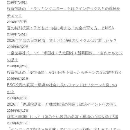
2026年7月9日
投資信託の「トラッキングエラー」とは？インデックスとの乖離を
チェック
2026年7月7日
夏の特別授業：子どもと一緒に考える「お金の育て方」とNISA
2026年7月5日
2026年半ばの日本経済：賃上げと消費のサイクルは定着したか？
2026年6月29日
「全世界株式」 vs 「米国株＋先進国株＋新興国株」：自作オルカン
の是非
2026年6月23日
投資信託の「基準価額」が1万円を下回ったらチャンス？誤解を解く
2026年6月21日
ESG投資の真実：環境や社会に良いファンドはリターンも良いの
か？
2026年6月19日
2026年「参議院選挙」と株式相場の関係：政治イベントへの備え
2026年6月17日
梅雨の時期にじっくり読みたい投資の名著：相場の心理を学ぶ3選
2026年6月15日
「インデックス投資＋個別株」のサテライト戦略：楽しみとリター