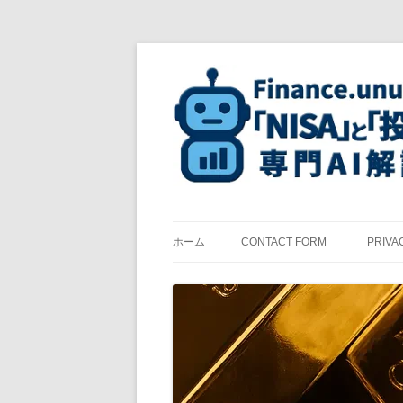
コ
ン
テ
ン
ツ
へ
ス
キ
ッ
プ
ホーム
CONTACT FORM
PRIVA