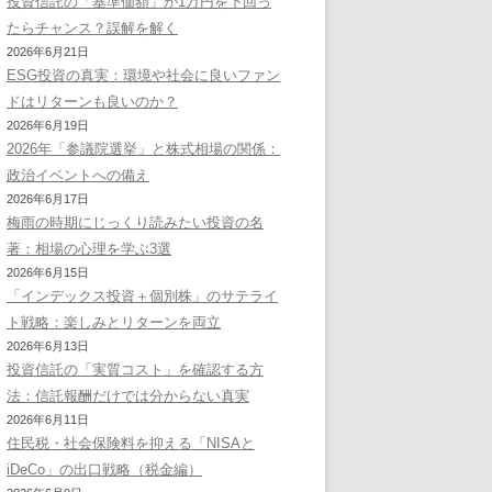
投資信託の「基準価額」が1万円を下回っ
たらチャンス？誤解を解く
2026年6月21日
ESG投資の真実：環境や社会に良いファン
ドはリターンも良いのか？
2026年6月19日
2026年「参議院選挙」と株式相場の関係：
政治イベントへの備え
2026年6月17日
梅雨の時期にじっくり読みたい投資の名
著：相場の心理を学ぶ3選
2026年6月15日
「インデックス投資＋個別株」のサテライ
ト戦略：楽しみとリターンを両立
2026年6月13日
投資信託の「実質コスト」を確認する方
法：信託報酬だけでは分からない真実
2026年6月11日
住民税・社会保険料を抑える「NISAと
iDeCo」の出口戦略（税金編）