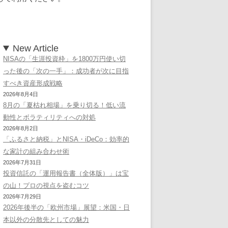
New Article
NISAの「生涯投資枠」を1800万円使い切
った後の「次の一手」：成功者が次に目指
すべき資産形成戦略
2026年8月4日
8月の「夏枯れ相場」を乗り切る！低い流
動性とボラティリティへの対処
2026年8月2日
「ふるさと納税」とNISA・iDeCo：効率的
な家計の組み合わせ術
2026年7月31日
投資信託の「運用報告書（全体版）」は宝
の山！プロの視点を盗むコツ
2026年7月29日
2026年後半の「欧州市場」展望：米国・日
本以外の分散先としての魅力