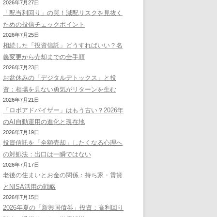
2026年7月27日
「配当利回り」の罠！減配リスクを見抜く
ための投信チェックポイント
2026年7月25日
相続した「投資信託」どうすればいい？名
義変更から売却までの全手順
2026年7月23日
お盆休みの「デジタルデトックス」と投
資：相場を見ない勇気がリターンを生む
2026年7月21日
「ロボアドバイザー」はもう古い？2026年
のAI自動運用の進化と現在地
2026年7月19日
投資信託を「全額売却」したくなる心理へ
の対処法：出口は一瞬ではない
2026年7月17日
老後の住まいとお金の関係：持ち家・賃貸
とNISA活用の戦略
2026年7月15日
2026年夏の「新興国債券」投資：高利回り