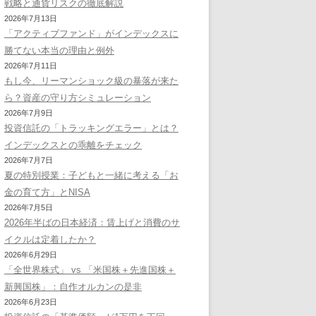
戦略と通貨リスクの徹底解説
2026年7月13日
「アクティブファンド」がインデックスに
勝てない本当の理由と例外
2026年7月11日
もし今、リーマンショック級の暴落が来た
ら？資産の守り方シミュレーション
2026年7月9日
投資信託の「トラッキングエラー」とは？
インデックスとの乖離をチェック
2026年7月7日
夏の特別授業：子どもと一緒に考える「お
金の育て方」とNISA
2026年7月5日
2026年半ばの日本経済：賃上げと消費のサ
イクルは定着したか？
2026年6月29日
「全世界株式」 vs 「米国株＋先進国株＋
新興国株」：自作オルカンの是非
2026年6月23日