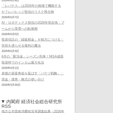
2026年6月9日
「レバナス」は2026年の相場で機能する
か？レバレッジ投信のリスク再点検
2026年6月7日
AI・ロボティクス投信の2026年現在地：ブ
ームから実需への転換期
2026年6月5日
投資信託の「繰延税金」を味方につける：
売却を遅らせる複利の魔法
2026年6月3日
6月の「配当金」シーズン到来！NISA成長
投資枠でのインカム最大化法
2026年6月1日
老後の資産寿命を延ばす「バケツ戦略」：
現金・債券・株式の使い分け
2026年5月30日
内閣府 経済社会総合研究所
RSS
地方公共団体消費状況等調査結果（2026年