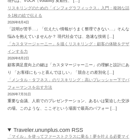
現代は、VUCA（Volatility:変動性、 […]
リスキリングのための「インフォグラフィックス」入門：複雑な話
を1枚の絵で伝える
2026年8月4日
「説明が苦手…」「伝えたい情報がうまく整理できない…」そんな
悩みを抱えていませんか？ 現代社会では、急速な技術 […]
「カスタマージャーニー」を描くリスキリング：顧客の体験をデザ
インする力
2026年8月2日
顧客満足度向上の鍵は「カスタマージャーニー」の理解と設計にあ
り 「お客様にもっと喜んでほしい」「競合との差別化 […]
「メンタル・タフネス」のリスキリング：高いプレッシャー下でパ
フォーマンスを出す方法
2026年7月31日
重要な会議、人前でのプレゼンテーション、あるいは緊迫した交渉
の場。このような、ここぞという場面で最高のパフォー […]
Traveler.ununplus.com RSS
「マイル」を使ってファーストクラスに乗る！夢を叶える必要マイ