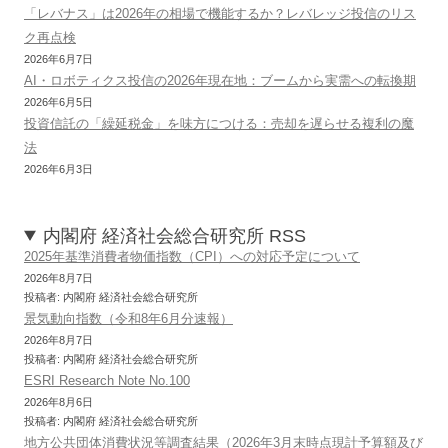
「レバナス」は2026年の相場で機能するか？レバレッジ投信のリス
ク再点検
2026年6月7日
AI・ロボティクス投信の2026年現在地：ブームから実需への転換期
2026年6月5日
投資信託の「繰延税金」を味方につける：売却を遅らせる複利の魔
法
2026年6月3日
内閣府 経済社会総合研究所 RSS
2025年基準消費者物価指数（CPI）への対応予定について
2026年8月7日
投稿者: 内閣府 経済社会総合研究所
景気動向指数（令和8年6月分速報）
2026年8月7日
投稿者: 内閣府 経済社会総合研究所
ESRI Research Note No.100
2026年8月6日
投稿者: 内閣府 経済社会総合研究所
地方公共団体消費状況等調査結果（2026年3月末時点現計予算額及び