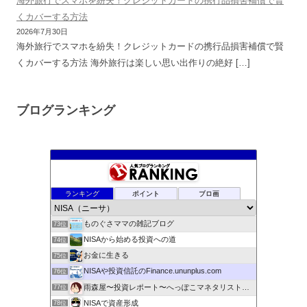
海外旅行でスマホを紛失！クレジットカードの携行品損害補償で賢
くカバーする方法
2026年7月30日
海外旅行でスマホを紛失！クレジットカードの携行品損害補償で賢
くカバーする方法 海外旅行は楽しい思い出作りの絶好 […]
ブログランキング
むねろぐ 〜米国株式・配当再投資でまったりリッチ〜
69位
ぐうたらサラリーマンの資産運用
70位
NISAとインデックスファンドでらくちん積立投資ブログ！
71位
ランキング
ポイント
ブロ画
お金とマネーと株主優待のブログ。あとゲームとホワイト会社転職
72位
ものぐさママの雑記ブログ
73位
NISAから始める投資への道
74位
お金に生きる
75位
NISAや投資信託のFinance.ununplus.com
76位
雨森屋〜投資レポート〜へっぽこマネタリストの投資日記
77位
NISAで資産形成
78位