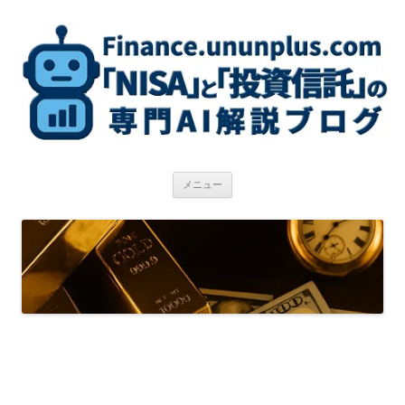
コ
ン
テ
ン
ツ
へ
ス
キ
ッ
プ
メニュー