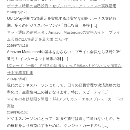
ボーナス時期の自己投資：セゾンパール・アメックスの実務活用
2026年7月17日
QUICPay利用で2%還元を実現する現実的な戦略 ボーナス支給時
期、多くのビジネスパーソンが「自己投資」を検 […]
ネット通販の絶対王者：Amazon Mastercardの実務ガイド｜プライ
ム会員の2.0%還元を最大限に活かす
2026年7月11日
Amazon Mastercardの基本をおさらい：プライム会員なら常時2.0%
還元！ インターネット通販の利 […]
UCカード（一般）で日常の決済をすべて自動化！ビジネスを加速さ
せる実務運用術
2026年7月4日
現代のビジネスパーソンにとって、日々の経費管理や決済業務の効
率化は、生産性向上の鍵となります。特に、スピーディ […]
マイルの有効期限を撃退：JALアメリカン・エキスプレス・カードの
実務
2026年6月16日
ビジネスパーソンにとって、出張や旅行は避けて通れないもの。そ
の移動をより有益にするために、クレジットカードの活 […]