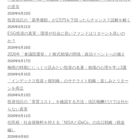
の是非
2026年6月23日
投資信託の「基準価額」が1万円を下回ったらチャンス？誤解を解く
2026年6月21日
ESG投資の真実：環境や社会に良いファンドはリターンも良いの
か？
2026年6月19日
2026年「参議院選挙」と株式相場の関係：政治イベントへの備え
2026年6月17日
梅雨の時期にじっくり読みたい投資の名著：相場の心理を学ぶ3選
2026年6月15日
「インデックス投資＋個別株」のサテライト戦略：楽しみとリター
ンを両立
2026年6月13日
投資信託の「実質コスト」を確認する方法：信託報酬だけでは分か
らない真実
2026年6月11日
住民税・社会保険料を抑える「NISAとiDeCo」の出口戦略（税金
編）
2026年6月9日