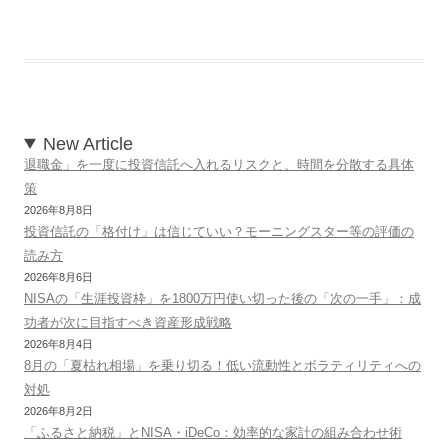
New Article
退職金」を一度に投資信託へ入れるリスクと、時間を分散する具体
策
2026年8月8日
投資信託の「格付け」は信じていい？モーニングスター等の評価の
読み方
2026年8月6日
NISAの「生涯投資枠」を1800万円使い切った後の「次の一手」：成
功者が次に目指すべき資産形成戦略
2026年8月4日
8月の「夏枯れ相場」を乗り切る！低い流動性とボラティリティへの
対処
2026年8月2日
「ふるさと納税」とNISA・iDeCo：効率的な家計の組み合わせ術