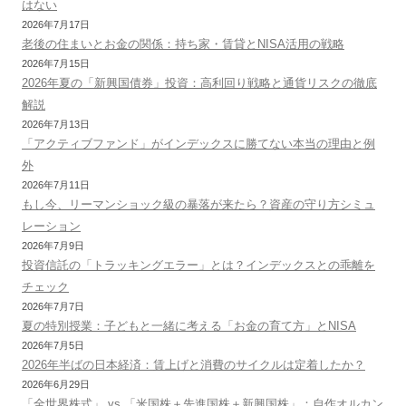
はない
2026年7月17日
老後の住まいとお金の関係：持ち家・賃貸とNISA活用の戦略
2026年7月15日
2026年夏の「新興国債券」投資：高利回り戦略と通貨リスクの徹底
解説
2026年7月13日
「アクティブファンド」がインデックスに勝てない本当の理由と例
外
2026年7月11日
もし今、リーマンショック級の暴落が来たら？資産の守り方シミュ
レーション
2026年7月9日
投資信託の「トラッキングエラー」とは？インデックスとの乖離を
チェック
2026年7月7日
夏の特別授業：子どもと一緒に考える「お金の育て方」とNISA
2026年7月5日
2026年半ばの日本経済：賃上げと消費のサイクルは定着したか？
2026年6月29日
「全世界株式」 vs 「米国株＋先進国株＋新興国株」：自作オルカン