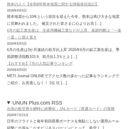
熊本の人々【令和8年熊本地震に関する情報発信追記】
2026年8月5日
熊本地震から10年という節目を迎えた今年、熊本は再び大きな地震
に見舞われました。 被災された皆さまに心よりお見 […]
6月の鉱工業生産は、生産用機械工業などが上昇。基調判断は「一進
一退」に据え置き
2026年8月5日
6月の生産は3か月連続の前月比上昇 2026年6月の鉱工業生産は、季
節調整済指数103.9、前月比1.3％と上 […]
【おすすめ】7月の人気記事ランキング
2026年8月5日
METI Journal ONLINEでアクセス数の多かった記事をランキングで
ご紹介。お見逃しなく！ 1位 社 […]
UNUN Plus.com RSS
出張の航空券を瞬時に経費化：JALカード（普通カード）の実務
2026年7月21日
日常のフライトと毎年初回搭乗ボーナスを無駄にしない運用ルール
頻繁に出張をこなすビジネスパーソンにとって、航空 […]