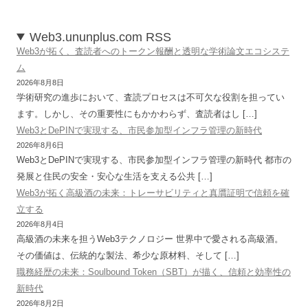
Web3.ununplus.com RSS
Web3が拓く、査読者へのトークン報酬と透明な学術論文エコシステ
ム
2026年8月8日
学術研究の進歩において、査読プロセスは不可欠な役割を担ってい
ます。しかし、その重要性にもかかわらず、査読者はし […]
Web3とDePINで実現する、市民参加型インフラ管理の新時代
2026年8月6日
Web3とDePINで実現する、市民参加型インフラ管理の新時代 都市の
発展と住民の安全・安心な生活を支える公共 […]
Web3が拓く高級酒の未来：トレーサビリティと真贋証明で信頼を確
立する
2026年8月4日
高級酒の未来を担うWeb3テクノロジー 世界中で愛される高級酒。
その価値は、伝統的な製法、希少な原材料、そして […]
職務経歴の未来：Soulbound Token（SBT）が描く、信頼と効率性の
新時代
2026年8月2日