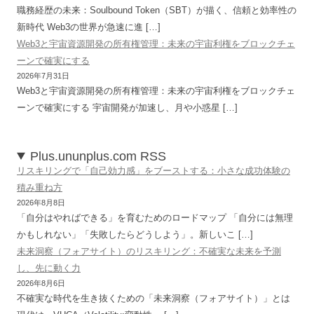
職務経歴の未来：Soulbound Token（SBT）が描く、信頼と効率性の
新時代 Web3の世界が急速に進 […]
Web3と宇宙資源開発の所有権管理：未来の宇宙利権をブロックチェ
ーンで確実にする
2026年7月31日
Web3と宇宙資源開発の所有権管理：未来の宇宙利権をブロックチェ
ーンで確実にする 宇宙開発が加速し、月や小惑星 […]
Plus.ununplus.com RSS
リスキリングで「自己効力感」をブーストする：小さな成功体験の
積み重ね方
2026年8月8日
「自分はやればできる」を育むためのロードマップ 「自分には無理
かもしれない」「失敗したらどうしよう」。新しいこ […]
未来洞察（フォアサイト）のリスキリング：不確実な未来を予測
し、先に動く力
2026年8月6日
不確実な時代を生き抜くための「未来洞察（フォアサイト）」とは