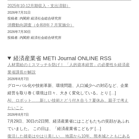
2025年10-12月期収入・支出済額）
2026年7月31日
投稿者: 内閣府 経済社会総合研究所
消費動向調査（令和8年７月実施分）
2026年7月30日
投稿者: 内閣府 経済社会総合研究所
経済産業省 METI Journal ONLINE RSS
人材需給のミスマッチを防げ！ 「人的資本経営」の必要性を経済産
業省課長が解説
2026年8月7日
グローバル化や技術革新、環境問題、人口減少への対応など、企業
経営を取り巻く環境は日々、大きく変化している。とり […]
AI、ロボット……新しい技術とどう付き合う？夏休み、親子で考え
たいこと
2026年8月7日
7月29日、30日の2日間、経済産業省にはこどもたちの笑顔があふれ
ていました。 この日は、「経済産業省こどもデ […]
復活した雄姿はやはり美しい… 地震から10年、熊本城とともにある