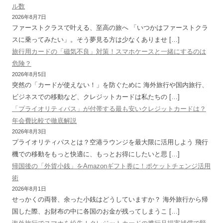
ル数
2026年8月7日
ファーストクラスで叶える、至高の旅へ 「いつかはファーストクラ
スに乗ってみたい」。そう夢見る方は少なくありませ […]
旅行用カードの「磁気不良」対策！スマホケースと一緒にするのは
危険？
2026年8月5日
突然の「カードが使えない！」を防ぐために 海外旅行や国内旅行、
ビジネスでの移動など、クレジットカードは私たちの […]
「プライオリティパス」が付帯する最も安いクレジットカードは？
年会費比較で徹底解説
2026年8月3日
プライオリティパスとは？空港ラウンジを最大限に活用しよう 飛行
機での移動をもっと快適に、もっとお得にしたいと思 […]
帰国後の「外貨小銭」をAmazonギフト券に！ポケットチェンジ活用
術
2026年8月1日
せっかくの両替、余った小銭はどうしていますか？ 海外旅行から帰
国した際、お財布の中に各国のお金が残ってしまうこ […]