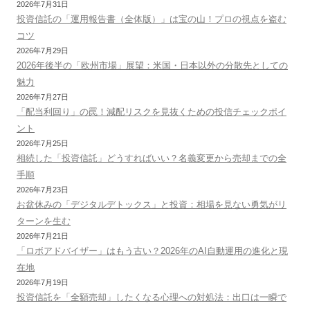
2026年7月31日
投資信託の「運用報告書（全体版）」は宝の山！プロの視点を盗む
コツ
2026年7月29日
2026年後半の「欧州市場」展望：米国・日本以外の分散先としての
魅力
2026年7月27日
「配当利回り」の罠！減配リスクを見抜くための投信チェックポイ
ント
2026年7月25日
相続した「投資信託」どうすればいい？名義変更から売却までの全
手順
2026年7月23日
お盆休みの「デジタルデトックス」と投資：相場を見ない勇気がリ
ターンを生む
2026年7月21日
「ロボアドバイザー」はもう古い？2026年のAI自動運用の進化と現
在地
2026年7月19日
投資信託を「全額売却」したくなる心理への対処法：出口は一瞬で