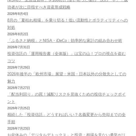
功者が次に目指すべき資産形成戦略
2026年8月4日
8月の「夏枯れ相場」を乗り切る！低い流動性とボラティリティへの
対処
2026年8月2日
「ふるさと納税」とNISA・iDeCo：効率的な家計の組み合わせ術
2026年7月31日
投資信託の「運用報告書（全体版）」は宝の山！プロの視点を盗む
コツ
2026年7月29日
2026年後半の「欧州市場」展望：米国・日本以外の分散先としての
魅力
2026年7月27日
「配当利回り」の罠！減配リスクを見抜くための投信チェックポイ
ント
2026年7月25日
相続した「投資信託」どうすればいい？名義変更から売却までの全
手順
2026年7月23日
お盆休みの「デジタルデトックス」と投資：相場を見ない勇気がリ