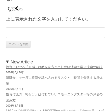
上に表示された文字を入力してください。
New Article
投資における「直感」は敵か味方か？行動経済学で学ぶ成功の秘訣
2026年8月10日
退職金」を一度に投資信託へ入れるリスクと、時間を分散する具体
策
2026年8月8日
投資信託の「格付け」は信じていい？モーニングスター等の評価の
読み方
2026年8月6日
NISAの「生涯投資枠」を1800万円使い切った後の「次の一手」：成