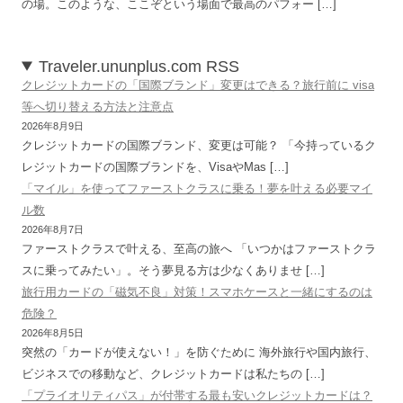
の場。このような、ここぞという場面で最高のパフォー […]
Traveler.ununplus.com RSS
クレジットカードの「国際ブランド」変更はできる？旅行前に visa
等へ切り替える方法と注意点
2026年8月9日
クレジットカードの国際ブランド、変更は可能？ 「今持っているク
レジットカードの国際ブランドを、VisaやMas […]
「マイル」を使ってファーストクラスに乗る！夢を叶える必要マイ
ル数
2026年8月7日
ファーストクラスで叶える、至高の旅へ 「いつかはファーストクラ
スに乗ってみたい」。そう夢見る方は少なくありませ […]
旅行用カードの「磁気不良」対策！スマホケースと一緒にするのは
危険？
2026年8月5日
突然の「カードが使えない！」を防ぐために 海外旅行や国内旅行、
ビジネスでの移動など、クレジットカードは私たちの […]
「プライオリティパス」が付帯する最も安いクレジットカードは？