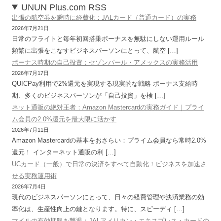
UNUN Plus.com RSS
出張の航空券を瞬時に経費化：JALカード（普通カード）の実務
2026年7月21日
日常のフライトと毎年初回搭乗ボーナスを無駄にしない運用ルール
頻繁に出張をこなすビジネスパーソンにとって、航空 […]
ボーナス時期の自己投資：セゾンパール・アメックスの実務活用
2026年7月17日
QUICPay利用で2%還元を実現する現実的な戦略 ボーナス支給時
期、多くのビジネスパーソンが「自己投資」を検 […]
ネット通販の絶対王者：Amazon Mastercardの実務ガイド｜プライ
ム会員の2.0%還元を最大限に活かす
2026年7月11日
Amazon Mastercardの基本をおさらい：プライム会員なら常時2.0%
還元！ インターネット通販の利 […]
UCカード（一般）で日常の決済をすべて自動化！ビジネスを加速さ
せる実務運用術
2026年7月4日
現代のビジネスパーソンにとって、日々の経費管理や決済業務の効
率化は、生産性向上の鍵となります。特に、スピーディ […]
マイルの有効期限を撃退：JALアメリカン・エキスプレス・カードの