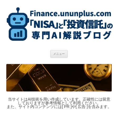
コ
ン
テ
ン
ツ
へ
ス
キ
ッ
プ
メニュー
当サイトはAI技術を用い作成しています。正確性には留意
しておりますが参考情報として利用ください。
また、サイト内コンテンツには[ PR ]や[ 広告 ]を含みます。