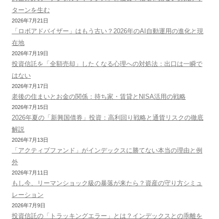
ターンを生む
2026年7月21日
「ロボアドバイザー」はもう古い？2026年のAI自動運用の進化と現
在地
2026年7月19日
投資信託を「全額売却」したくなる心理への対処法：出口は一瞬で
はない
2026年7月17日
老後の住まいとお金の関係：持ち家・賃貸とNISA活用の戦略
2026年7月15日
2026年夏の「新興国債券」投資：高利回り戦略と通貨リスクの徹底
解説
2026年7月13日
「アクティブファンド」がインデックスに勝てない本当の理由と例
外
2026年7月11日
もし今、リーマンショック級の暴落が来たら？資産の守り方シミュ
レーション
2026年7月9日
投資信託の「トラッキングエラー」とは？インデックスとの乖離を