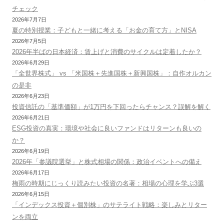
チェック
2026年7月7日
夏の特別授業：子どもと一緒に考える「お金の育て方」とNISA
2026年7月5日
2026年半ばの日本経済：賃上げと消費のサイクルは定着したか？
2026年6月29日
「全世界株式」 vs 「米国株＋先進国株＋新興国株」：自作オルカン
の是非
2026年6月23日
投資信託の「基準価額」が1万円を下回ったらチャンス？誤解を解く
2026年6月21日
ESG投資の真実：環境や社会に良いファンドはリターンも良いの
か？
2026年6月19日
2026年「参議院選挙」と株式相場の関係：政治イベントへの備え
2026年6月17日
梅雨の時期にじっくり読みたい投資の名著：相場の心理を学ぶ3選
2026年6月15日
「インデックス投資＋個別株」のサテライト戦略：楽しみとリター
ンを両立