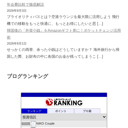
年会費比較で徹底解説
2026年8月3日
プライオリティパスとは？空港ラウンジを最大限に活用しよう 飛行
機での移動をもっと快適に、もっとお得にしたいと思 […]
帰国後の「外貨小銭」をAmazonギフト券に！ポケットチェンジ活用
術
2026年8月1日
せっかくの両替、余った小銭はどうしていますか？ 海外旅行から帰
国した際、お財布の中に各国のお金が残ってしまうこ […]
ブログランキング
株式資産ウェイトアップ
198位
tousisintaku’s diary
199位
ポイ活ガチ勢がポイントのみでS&P500に投資をするブログ
200位
ランキング
ポイント
ブロ画
Time is moneyキムのお金日記
201位
NIKO Couple
202位