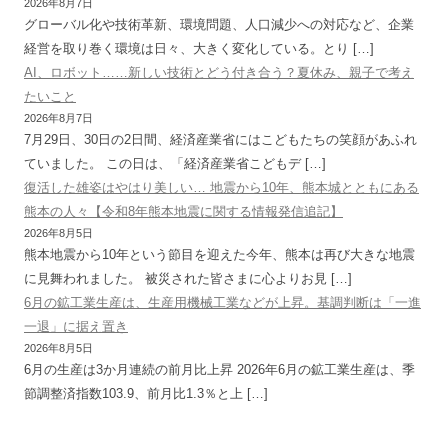
2026年8月7日
グローバル化や技術革新、環境問題、人口減少への対応など、企業
経営を取り巻く環境は日々、大きく変化している。とり […]
AI、ロボット……新しい技術とどう付き合う？夏休み、親子で考え
たいこと
2026年8月7日
7月29日、30日の2日間、経済産業省にはこどもたちの笑顔があふれ
ていました。 この日は、「経済産業省こどもデ […]
復活した雄姿はやはり美しい… 地震から10年、熊本城とともにある
熊本の人々【令和8年熊本地震に関する情報発信追記】
2026年8月5日
熊本地震から10年という節目を迎えた今年、熊本は再び大きな地震
に見舞われました。 被災された皆さまに心よりお見 […]
6月の鉱工業生産は、生産用機械工業などが上昇。基調判断は「一進
一退」に据え置き
2026年8月5日
6月の生産は3か月連続の前月比上昇 2026年6月の鉱工業生産は、季
節調整済指数103.9、前月比1.3％と上 […]