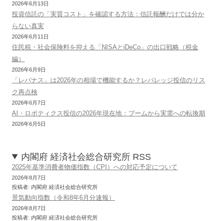
2026年6月13日
投資信託の「実質コスト」を確認する方法：信託報酬だけでは分か
らない真実
2026年6月11日
住民税・社会保険料を抑える「NISAとiDeCo」の出口戦略（税金
編）
2026年6月9日
「レバナス」は2026年の相場で機能するか？レバレッジ投信のリス
ク再点検
2026年6月7日
AI・ロボティクス投信の2026年現在地：ブームから実需への転換期
2026年6月5日
内閣府 経済社会総合研究所 RSS
2025年基準消費者物価指数（CPI）への対応予定について
2026年8月7日
投稿者: 内閣府 経済社会総合研究所
景気動向指数（令和8年6月分速報）
2026年8月7日
投稿者: 内閣府 経済社会総合研究所