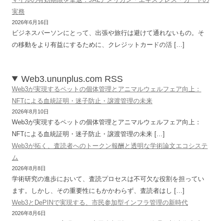
実務
2026年6月16日
ビジネスパーソンにとって、出張や旅行は避けて通れないもの。そ
の移動をより有益にするために、クレジットカードの活 […]
Web3.ununplus.com RSS
Web3が実現するペットの個体管理とアニマルウェルフェア向上：
NFTによる血統証明・迷子防止・譲渡管理の未来
2026年8月10日
Web3が実現するペットの個体管理とアニマルウェルフェア向上：
NFTによる血統証明・迷子防止・譲渡管理の未来 […]
Web3が拓く、査読者へのトークン報酬と透明な学術論文エコシステ
ム
2026年8月8日
学術研究の進歩において、査読プロセスは不可欠な役割を担ってい
ます。しかし、その重要性にもかかわらず、査読者はし […]
Web3とDePINで実現する、市民参加型インフラ管理の新時代
2026年8月6日