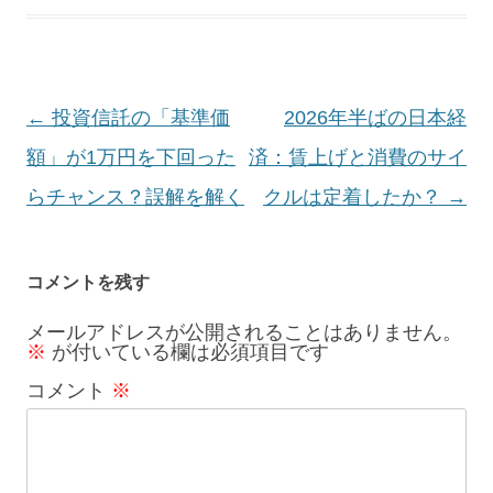
投
←
投資信託の「基準価
2026年半ばの日本経
稿
額」が1万円を下回った
済：賃上げと消費のサイ
ナ
らチャンス？誤解を解く
クルは定着したか？
→
ビ
ゲ
コメントを残す
ー
メールアドレスが公開されることはありません。
※
が付いている欄は必須項目です
シ
コメント
※
ョ
ン