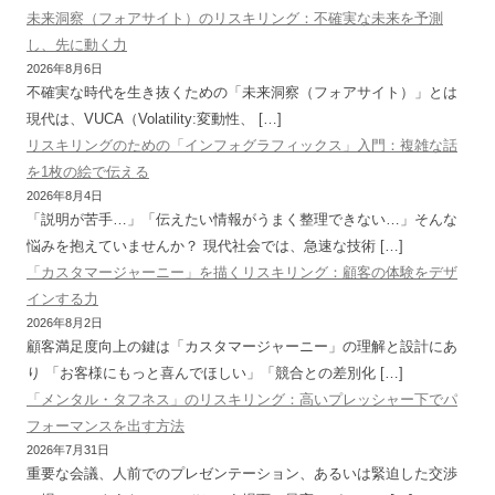
未来洞察（フォアサイト）のリスキリング：不確実な未来を予測
し、先に動く力
2026年8月6日
不確実な時代を生き抜くための「未来洞察（フォアサイト）」とは
現代は、VUCA（Volatility:変動性、 […]
リスキリングのための「インフォグラフィックス」入門：複雑な話
を1枚の絵で伝える
2026年8月4日
「説明が苦手…」「伝えたい情報がうまく整理できない…」そんな
悩みを抱えていませんか？ 現代社会では、急速な技術 […]
「カスタマージャーニー」を描くリスキリング：顧客の体験をデザ
インする力
2026年8月2日
顧客満足度向上の鍵は「カスタマージャーニー」の理解と設計にあ
り 「お客様にもっと喜んでほしい」「競合との差別化 […]
「メンタル・タフネス」のリスキリング：高いプレッシャー下でパ
フォーマンスを出す方法
2026年7月31日
重要な会議、人前でのプレゼンテーション、あるいは緊迫した交渉