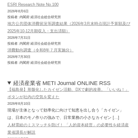
ESRI Research Note No.100
2026年8月6日
投稿者: 内閣府 経済社会総合研究所
地方公共団体消費状況等調査結果（2026年3月末時点現計予算額及び
2025年10-12月期収入・支出済額）
2026年7月31日
投稿者: 内閣府 経済社会総合研究所
消費動向調査（令和8年７月実施分）
2026年7月30日
投稿者: 内閣府 経済社会総合研究所
経済産業省 METI Journal ONLINE RSS
【福島発】形骸化したカイゼン活動、DXで劇的改善。「いいね！」
ボタンが社内の空気を変えた
2026年8月10日
現場が主体となって効率化に向けて知恵を出し合う「カイゼン」
は、日本のモノ作りの強みで、日常業務の小さなカイゼン […]
人材需給のミスマッチを防げ！ 「人的資本経営」の必要性を経済産
業省課長が解説