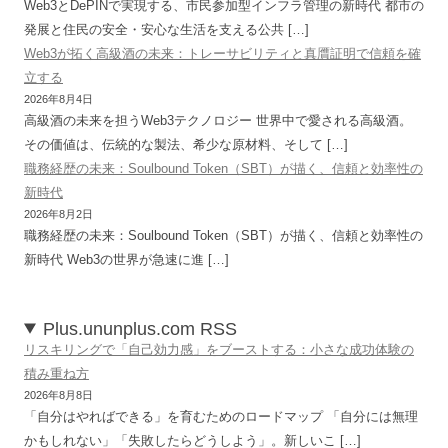
Web3とDePINで実現する、市民参加型インフラ管理の新時代 都市の
発展と住民の安全・安心な生活を支える公共 […]
Web3が拓く高級酒の未来：トレーサビリティと真贋証明で信頼を確
立する
2026年8月4日
高級酒の未来を担うWeb3テクノロジー 世界中で愛される高級酒。
その価値は、伝統的な製法、希少な原材料、そして […]
職務経歴の未来：Soulbound Token（SBT）が描く、信頼と効率性の
新時代
2026年8月2日
職務経歴の未来：Soulbound Token（SBT）が描く、信頼と効率性の
新時代 Web3の世界が急速に進 […]
Plus.ununplus.com RSS
リスキリングで「自己効力感」をブーストする：小さな成功体験の
積み重ね方
2026年8月8日
「自分はやればできる」を育むためのロードマップ 「自分には無理
かもしれない」「失敗したらどうしよう」。新しいこ […]