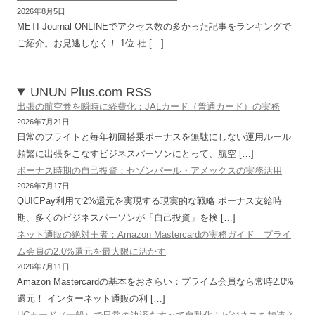
2026年8月5日
METI Journal ONLINEでアクセス数の多かった記事をランキングで
ご紹介。お見逃しなく！ 1位 社 […]
UNUN Plus.com RSS
出張の航空券を瞬時に経費化：JALカード（普通カード）の実務
2026年7月21日
日常のフライトと毎年初回搭乗ボーナスを無駄にしない運用ルール
頻繁に出張をこなすビジネスパーソンにとって、航空 […]
ボーナス時期の自己投資：セゾンパール・アメックスの実務活用
2026年7月17日
QUICPay利用で2%還元を実現する現実的な戦略 ボーナス支給時
期、多くのビジネスパーソンが「自己投資」を検 […]
ネット通販の絶対王者：Amazon Mastercardの実務ガイド｜プライ
ム会員の2.0%還元を最大限に活かす
2026年7月11日
Amazon Mastercardの基本をおさらい：プライム会員なら常時2.0%
還元！ インターネット通販の利 […]