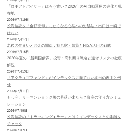
「ロボアドバイザー」はもう古い？2026年のAI自動運用の進化と現
在地
2026年7月19日
投資信託を「全額売却」したくなる心理への対処法：出口は一瞬で
はない
2026年7月17日
老後の住まいとお金の関係：持ち家・賃貸とNISA活用の戦略
2026年7月15日
2026年夏の「新興国債券」投資：高利回り戦略と通貨リスクの徹底
解説
2026年7月13日
「アクティブファンド」がインデックスに勝てない本当の理由と例
外
2026年7月11日
もし今、リーマンショック級の暴落が来たら？資産の守り方シミュ
レーション
2026年7月9日
投資信託の「トラッキングエラー」とは？インデックスとの乖離を
チェック
2026年7月7日