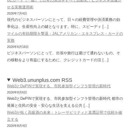
UCカード（一般）で日常の決済をすべて自動化！ビジネスを加速さ
せる実務運用術
2026年7月4日
現代のビジネスパーソンにとって、日々の経費管理や決済業務の効
率化は、生産性向上の鍵となります。特に、スピーディ […]
マイルの有効期限を撃退：JALアメリカン・エキスプレス・カードの
実務
2026年6月16日
ビジネスパーソンにとって、出張や旅行は避けて通れないもの。そ
の移動をより有益にするために、クレジットカードの活 […]
Web3.ununplus.com RSS
Web3とDePINで実現する、市民参加型インフラ管理の新時代
2026年8月6日
Web3とDePINで実現する、市民参加型インフラ管理の新時代 都市の
発展と住民の安全・安心な生活を支える公共 […]
Web3が拓く高級酒の未来：トレーサビリティと真贋証明で信頼を確
立する
2026年8月4日