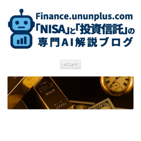
コ
ン
テ
ン
ツ
へ
ス
キ
ッ
プ
メニュー