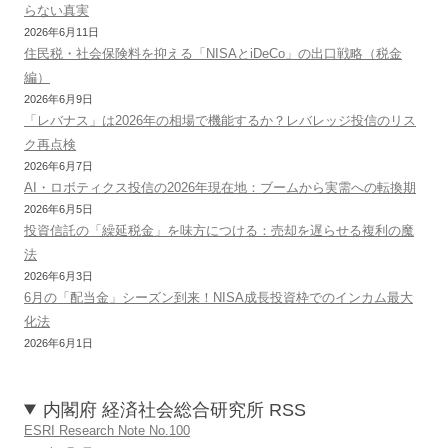
らない真実
2026年6月11日
住民税・社会保険料を抑える「NISAとiDeCo」の出口戦略（税金
編）
2026年6月9日
「レバナス」は2026年の相場で機能するか？レバレッジ投信のリス
ク再点検
2026年6月7日
AI・ロボティクス投信の2026年現在地：ブームから実需への転換期
2026年6月5日
投資信託の「繰延税金」を味方につける：売却を遅らせる複利の魔
法
2026年6月3日
6月の「配当金」シーズン到来！NISA成長投資枠でのインカム最大
化法
2026年6月1日
内閣府 経済社会総合研究所 RSS
ESRI Research Note No.100