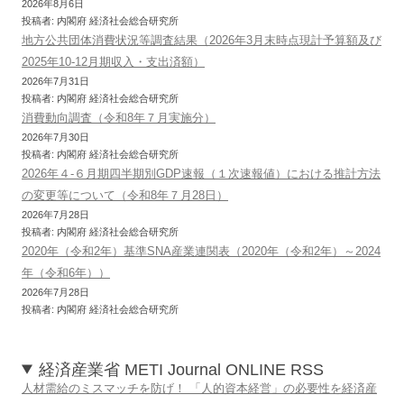
2026年8月6日
投稿者: 内閣府 経済社会総合研究所
地方公共団体消費状況等調査結果（2026年3月末時点現計予算額及び
2025年10-12月期収入・支出済額）
2026年7月31日
投稿者: 内閣府 経済社会総合研究所
消費動向調査（令和8年７月実施分）
2026年7月30日
投稿者: 内閣府 経済社会総合研究所
2026年４-６月期四半期別GDP速報（１次速報値）における推計方法
の変更等について（令和8年７月28日）
2026年7月28日
投稿者: 内閣府 経済社会総合研究所
2020年（令和2年）基準SNA産業連関表（2020年（令和2年）～2024
年（令和6年））
2026年7月28日
投稿者: 内閣府 経済社会総合研究所
経済産業省 METI Journal ONLINE RSS
人材需給のミスマッチを防げ！ 「人的資本経営」の必要性を経済産