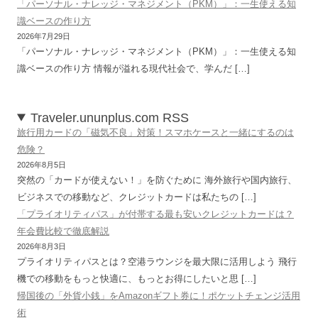
「パーソナル・ナレッジ・マネジメント（PKM）」：一生使える知
識ベースの作り方
2026年7月29日
「パーソナル・ナレッジ・マネジメント（PKM）」：一生使える知
識ベースの作り方 情報が溢れる現代社会で、学んだ […]
Traveler.ununplus.com RSS
旅行用カードの「磁気不良」対策！スマホケースと一緒にするのは
危険？
2026年8月5日
突然の「カードが使えない！」を防ぐために 海外旅行や国内旅行、
ビジネスでの移動など、クレジットカードは私たちの […]
「プライオリティパス」が付帯する最も安いクレジットカードは？
年会費比較で徹底解説
2026年8月3日
プライオリティパスとは？空港ラウンジを最大限に活用しよう 飛行
機での移動をもっと快適に、もっとお得にしたいと思 […]
帰国後の「外貨小銭」をAmazonギフト券に！ポケットチェンジ活用
術