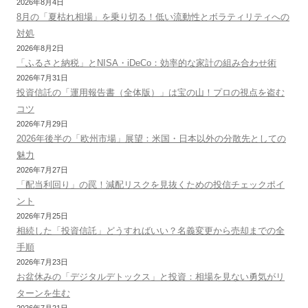
2026年8月4日
8月の「夏枯れ相場」を乗り切る！低い流動性とボラティリティへの
対処
2026年8月2日
「ふるさと納税」とNISA・iDeCo：効率的な家計の組み合わせ術
2026年7月31日
投資信託の「運用報告書（全体版）」は宝の山！プロの視点を盗む
コツ
2026年7月29日
2026年後半の「欧州市場」展望：米国・日本以外の分散先としての
魅力
2026年7月27日
「配当利回り」の罠！減配リスクを見抜くための投信チェックポイ
ント
2026年7月25日
相続した「投資信託」どうすればいい？名義変更から売却までの全
手順
2026年7月23日
お盆休みの「デジタルデトックス」と投資：相場を見ない勇気がリ
ターンを生む
2026年7月21日