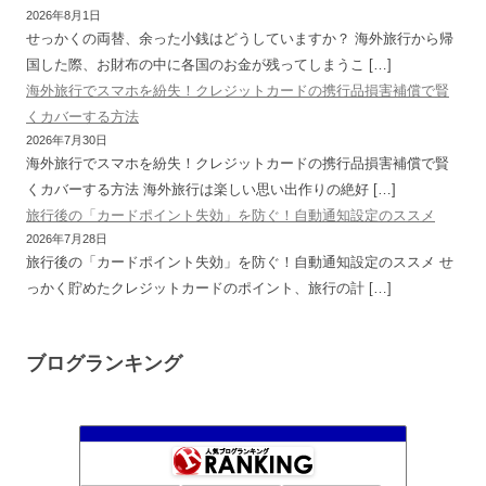
2026年8月1日
せっかくの両替、余った小銭はどうしていますか？ 海外旅行から帰
国した際、お財布の中に各国のお金が残ってしまうこ […]
海外旅行でスマホを紛失！クレジットカードの携行品損害補償で賢
くカバーする方法
2026年7月30日
海外旅行でスマホを紛失！クレジットカードの携行品損害補償で賢
くカバーする方法 海外旅行は楽しい思い出作りの絶好 […]
旅行後の「カードポイント失効」を防ぐ！自動通知設定のススメ
2026年7月28日
旅行後の「カードポイント失効」を防ぐ！自動通知設定のススメ せ
っかく貯めたクレジットカードのポイント、旅行の計 […]
ブログランキング
むねろぐ 〜米国株式・配当再投資でまったりリッチ〜
71位
ぐうたらサラリーマンの資産運用
72位