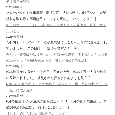
業省課長が解説
2026年8月7日
グローバル化や技術革新、環境問題、人口減少への対応など、企業
経営を取り巻く環境は日々、大きく変化している。とり […]
AI、ロボット……新しい技術とどう付き合う？夏休み、親子で考え
たいこと
2026年8月7日
7月29日、30日の2日間、経済産業省にはこどもたちの笑顔があふれ
ていました。 この日は、「経済産業省こどもデ […]
復活した雄姿はやはり美しい… 地震から10年、熊本城とともにある
熊本の人々【令和8年熊本地震に関する情報発信追記】
2026年8月5日
熊本地震から10年という節目を迎えた今年、熊本は再び大きな地震
に見舞われました。 被災された皆さまに心よりお見 […]
6月の鉱工業生産は、生産用機械工業などが上昇。基調判断は「一進
一退」に据え置き
2026年8月5日
6月の生産は3か月連続の前月比上昇 2026年6月の鉱工業生産は、季
節調整済指数103.9、前月比1.3％と上 […]
【おすすめ】7月の人気記事ランキング