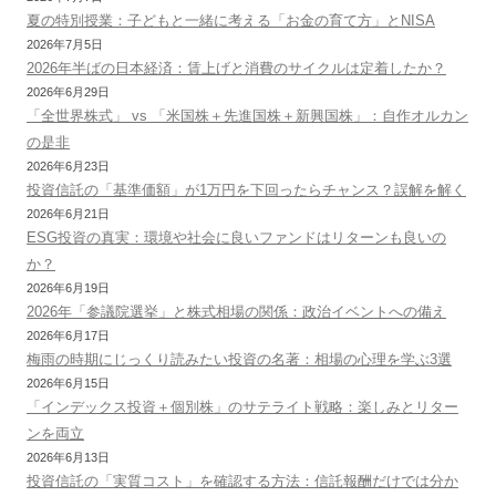
夏の特別授業：子どもと一緒に考える「お金の育て方」とNISA
2026年7月5日
2026年半ばの日本経済：賃上げと消費のサイクルは定着したか？
2026年6月29日
「全世界株式」 vs 「米国株＋先進国株＋新興国株」：自作オルカン
の是非
2026年6月23日
投資信託の「基準価額」が1万円を下回ったらチャンス？誤解を解く
2026年6月21日
ESG投資の真実：環境や社会に良いファンドはリターンも良いの
か？
2026年6月19日
2026年「参議院選挙」と株式相場の関係：政治イベントへの備え
2026年6月17日
梅雨の時期にじっくり読みたい投資の名著：相場の心理を学ぶ3選
2026年6月15日
「インデックス投資＋個別株」のサテライト戦略：楽しみとリター
ンを両立
2026年6月13日
投資信託の「実質コスト」を確認する方法：信託報酬だけでは分か