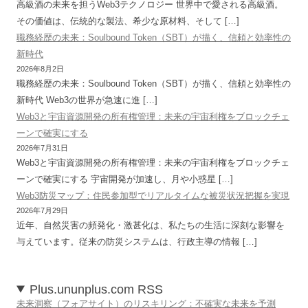
高級酒の未来を担うWeb3テクノロジー 世界中で愛される高級酒。
その価値は、伝統的な製法、希少な原材料、そして […]
職務経歴の未来：Soulbound Token（SBT）が描く、信頼と効率性の
新時代
2026年8月2日
職務経歴の未来：Soulbound Token（SBT）が描く、信頼と効率性の
新時代 Web3の世界が急速に進 […]
Web3と宇宙資源開発の所有権管理：未来の宇宙利権をブロックチェ
ーンで確実にする
2026年7月31日
Web3と宇宙資源開発の所有権管理：未来の宇宙利権をブロックチェ
ーンで確実にする 宇宙開発が加速し、月や小惑星 […]
Web3防災マップ：住民参加型でリアルタイムな被災状況把握を実現
2026年7月29日
近年、自然災害の頻発化・激甚化は、私たちの生活に深刻な影響を
与えています。従来の防災システムは、行政主導の情報 […]
Plus.ununplus.com RSS
未来洞察（フォアサイト）のリスキリング：不確実な未来を予測