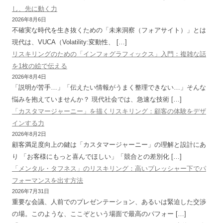
し、先に動く力
2026年8月6日
不確実な時代を生き抜くための「未来洞察（フォアサイト）」とは
現代は、VUCA（Volatility:変動性、 […]
リスキリングのための「インフォグラフィックス」入門：複雑な話
を1枚の絵で伝える
2026年8月4日
「説明が苦手…」「伝えたい情報がうまく整理できない…」そんな
悩みを抱えていませんか？ 現代社会では、急速な技術 […]
「カスタマージャーニー」を描くリスキリング：顧客の体験をデザ
インする力
2026年8月2日
顧客満足度向上の鍵は「カスタマージャーニー」の理解と設計にあ
り 「お客様にもっと喜んでほしい」「競合との差別化 […]
「メンタル・タフネス」のリスキリング：高いプレッシャー下でパ
フォーマンスを出す方法
2026年7月31日
重要な会議、人前でのプレゼンテーション、あるいは緊迫した交渉
の場。このような、ここぞという場面で最高のパフォー […]