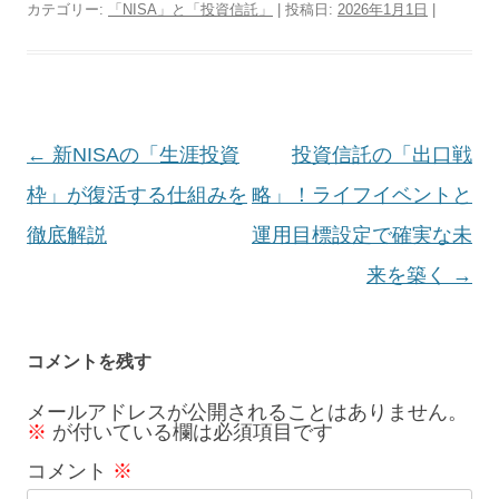
カテゴリー:
「NISA」と「投資信託」
| 投稿日:
2026年1月1日
|
投
←
新NISAの「生涯投資
投資信託の「出口戦
稿
枠」が復活する仕組みを
略」！ライフイベントと
ナ
徹底解説
運用目標設定で確実な未
ビ
来を築く
→
ゲ
ー
コメントを残す
シ
メールアドレスが公開されることはありません。
※
が付いている欄は必須項目です
ョ
コメント
※
ン