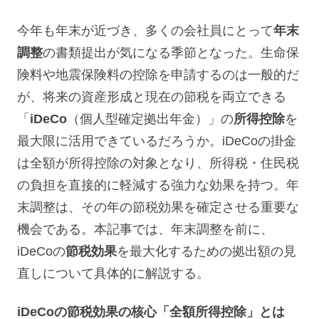
今年も年末が近づき、多くの会社員にとって
年末
調整
の書類提出が気になる季節となった。生命保
険料や地震保険料の控除を申請するのは一般的だ
が、将来の資産形成と現在の節税を両立できる
「
iDeCo
（個人型確定拠出年金）」の
所得控除
を
最大限に活用できているだろうか。iDeCoの掛金
は全額が所得控除の対象となり、所得税・住民税
の負担を直接的に軽減する強力な効果を持つ。年
末調整は、その年の節税効果を確定させる重要な
機会である。本記事では、年末調整を前に、
iDeCoの
節税効果
を最大化するための拠出額の見
直しについて具体的に解説する。
iDeCoの節税効果の核心「全額所得控除」とは