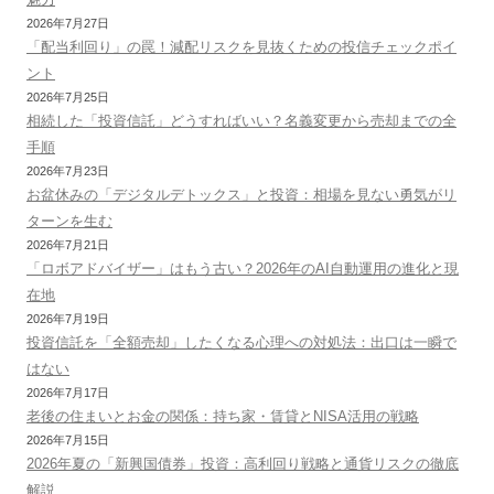
2026年7月27日
「配当利回り」の罠！減配リスクを見抜くための投信チェックポイ
ント
2026年7月25日
相続した「投資信託」どうすればいい？名義変更から売却までの全
手順
2026年7月23日
お盆休みの「デジタルデトックス」と投資：相場を見ない勇気がリ
ターンを生む
2026年7月21日
「ロボアドバイザー」はもう古い？2026年のAI自動運用の進化と現
在地
2026年7月19日
投資信託を「全額売却」したくなる心理への対処法：出口は一瞬で
はない
2026年7月17日
老後の住まいとお金の関係：持ち家・賃貸とNISA活用の戦略
2026年7月15日
2026年夏の「新興国債券」投資：高利回り戦略と通貨リスクの徹底
解説