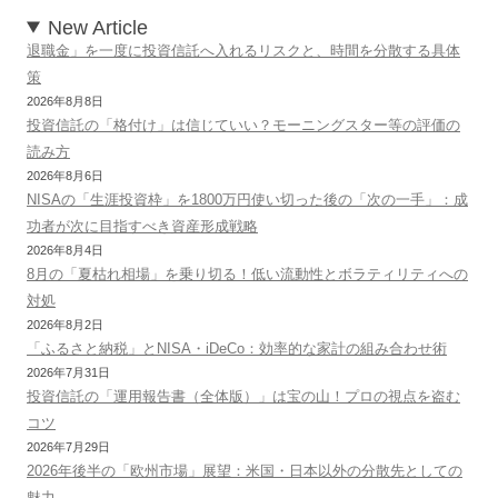
New Article
退職金」を一度に投資信託へ入れるリスクと、時間を分散する具体
策
2026年8月8日
投資信託の「格付け」は信じていい？モーニングスター等の評価の
読み方
2026年8月6日
NISAの「生涯投資枠」を1800万円使い切った後の「次の一手」：成
功者が次に目指すべき資産形成戦略
2026年8月4日
8月の「夏枯れ相場」を乗り切る！低い流動性とボラティリティへの
対処
2026年8月2日
「ふるさと納税」とNISA・iDeCo：効率的な家計の組み合わせ術
2026年7月31日
投資信託の「運用報告書（全体版）」は宝の山！プロの視点を盗む
コツ
2026年7月29日
2026年後半の「欧州市場」展望：米国・日本以外の分散先としての
魅力