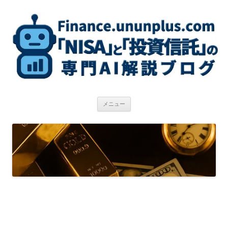
コ
ン
テ
ン
ツ
へ
ス
キ
ッ
プ
メニュー