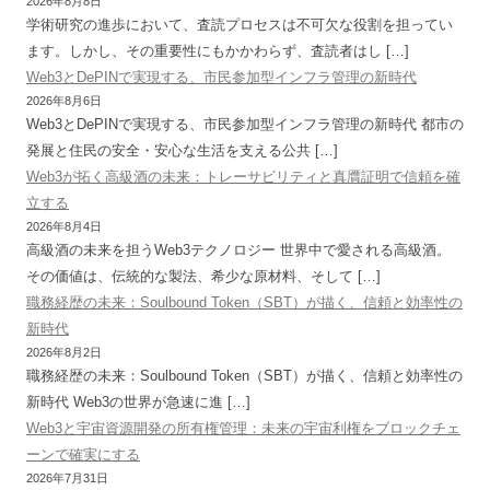
2026年8月8日
学術研究の進歩において、査読プロセスは不可欠な役割を担ってい
ます。しかし、その重要性にもかかわらず、査読者はし […]
Web3とDePINで実現する、市民参加型インフラ管理の新時代
2026年8月6日
Web3とDePINで実現する、市民参加型インフラ管理の新時代 都市の
発展と住民の安全・安心な生活を支える公共 […]
Web3が拓く高級酒の未来：トレーサビリティと真贋証明で信頼を確
立する
2026年8月4日
高級酒の未来を担うWeb3テクノロジー 世界中で愛される高級酒。
その価値は、伝統的な製法、希少な原材料、そして […]
職務経歴の未来：Soulbound Token（SBT）が描く、信頼と効率性の
新時代
2026年8月2日
職務経歴の未来：Soulbound Token（SBT）が描く、信頼と効率性の
新時代 Web3の世界が急速に進 […]
Web3と宇宙資源開発の所有権管理：未来の宇宙利権をブロックチェ
ーンで確実にする
2026年7月31日