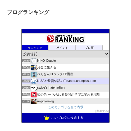
ブログランキング
株式資産ウェイトアップ
200位
tousisintaku’s diary
201位
ポイ活ガチ勢がポイントのみでS&P500に投資をするブログ
202位
ランキング
ポイント
ブロ画
Time is moneyキムのお金日記
203位
NIKO Couple
204位
お金に生きる
205位
ぺんぎんロジックFP講座
206位
NISAや投資信託のFinance.ununplus.com
207位
swipe's hatenadiary
208位
知の泉 ― あらゆる疑問が学びに変わる場所
209位
migipyonlog
210位
このカテゴリを全て表示
超初心者が投資に挑戦してみた〜増えるかな
211位
参加する
定年親父の日常
212位
このブログに投票する
今月のデイトレ注目銘柄
213位
Sky High Blue
214位