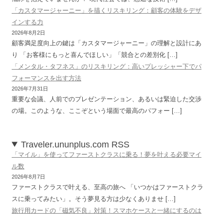
「カスタマージャーニー」を描くリスキリング：顧客の体験をデザ
インする力
2026年8月2日
顧客満足度向上の鍵は「カスタマージャーニー」の理解と設計にあ
り 「お客様にもっと喜んでほしい」「競合との差別化 […]
「メンタル・タフネス」のリスキリング：高いプレッシャー下でパ
フォーマンスを出す方法
2026年7月31日
重要な会議、人前でのプレゼンテーション、あるいは緊迫した交渉
の場。このような、ここぞという場面で最高のパフォー […]
Traveler.ununplus.com RSS
「マイル」を使ってファーストクラスに乗る！夢を叶える必要マイ
ル数
2026年8月7日
ファーストクラスで叶える、至高の旅へ 「いつかはファーストクラ
スに乗ってみたい」。そう夢見る方は少なくありませ […]
旅行用カードの「磁気不良」対策！スマホケースと一緒にするのは