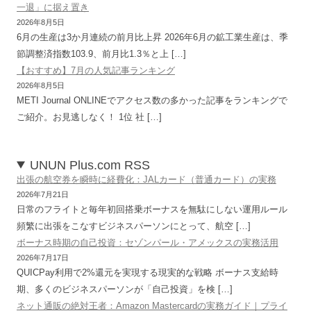
一退」に据え置き
2026年8月5日
6月の生産は3か月連続の前月比上昇 2026年6月の鉱工業生産は、季
節調整済指数103.9、前月比1.3％と上 […]
【おすすめ】7月の人気記事ランキング
2026年8月5日
METI Journal ONLINEでアクセス数の多かった記事をランキングで
ご紹介。お見逃しなく！ 1位 社 […]
UNUN Plus.com RSS
出張の航空券を瞬時に経費化：JALカード（普通カード）の実務
2026年7月21日
日常のフライトと毎年初回搭乗ボーナスを無駄にしない運用ルール
頻繁に出張をこなすビジネスパーソンにとって、航空 […]
ボーナス時期の自己投資：セゾンパール・アメックスの実務活用
2026年7月17日
QUICPay利用で2%還元を実現する現実的な戦略 ボーナス支給時
期、多くのビジネスパーソンが「自己投資」を検 […]
ネット通販の絶対王者：Amazon Mastercardの実務ガイド｜プライ