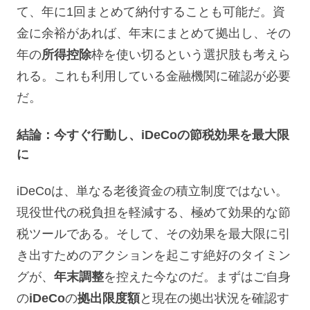
て、年に1回まとめて納付することも可能だ。資
金に余裕があれば、年末にまとめて拠出し、その
年の
所得控除
枠を使い切るという選択肢も考えら
れる。これも利用している金融機関に確認が必要
だ。
結論：今すぐ行動し、iDeCoの節税効果を最大限
に
iDeCoは、単なる老後資金の積立制度ではない。
現役世代の税負担を軽減する、極めて効果的な節
税ツールである。そして、その効果を最大限に引
き出すためのアクションを起こす絶好のタイミン
グが、
年末調整
を控えた今なのだ。まずはご自身
の
iDeCo
の
拠出限度額
と現在の拠出状況を確認す