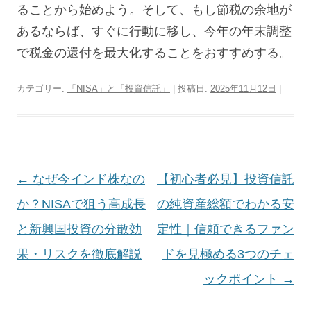
ることから始めよう。そして、もし節税の余地が
あるならば、すぐに行動に移し、今年の年末調整
で税金の還付を最大化することをおすすめする。
カテゴリー:
「NISA」と「投資信託」
| 投稿日:
2025年11月12日
|
投
←
なぜ今インド株なの
【初心者必見】投資信託
稿
か？NISAで狙う高成長
の純資産総額でわかる安
ナ
と新興国投資の分散効
定性｜信頼できるファン
ビ
果・リスクを徹底解説
ドを見極める3つのチェ
ゲ
ックポイント
→
ー