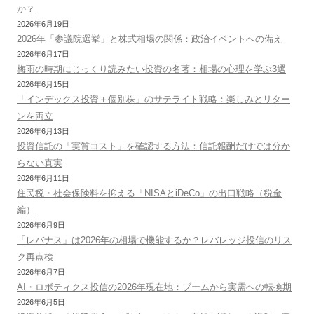
か？
2026年6月19日
2026年「参議院選挙」と株式相場の関係：政治イベントへの備え
2026年6月17日
梅雨の時期にじっくり読みたい投資の名著：相場の心理を学ぶ3選
2026年6月15日
「インデックス投資＋個別株」のサテライト戦略：楽しみとリター
ンを両立
2026年6月13日
投資信託の「実質コスト」を確認する方法：信託報酬だけでは分か
らない真実
2026年6月11日
住民税・社会保険料を抑える「NISAとiDeCo」の出口戦略（税金
編）
2026年6月9日
「レバナス」は2026年の相場で機能するか？レバレッジ投信のリス
ク再点検
2026年6月7日
AI・ロボティクス投信の2026年現在地：ブームから実需への転換期
2026年6月5日