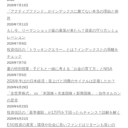
2026年7月13日
「アクティブファンド」がインデックスに勝てない本当の理由と例
外
2026年7月11日
もし今、リーマンショック級の暴落が来たら？資産の守り方シミュ
レーション
2026年7月9日
投資信託の「トラッキングエラー」とは？インデックスとの乖離を
チェック
2026年7月7日
夏の特別授業：子どもと一緒に考える「お金の育て方」とNISA
2026年7月5日
2026年半ばの日本経済：賃上げと消費のサイクルは定着したか？
2026年6月29日
「全世界株式」 vs 「米国株＋先進国株＋新興国株」：自作オルカン
の是非
2026年6月23日
投資信託の「基準価額」が1万円を下回ったらチャンス？誤解を解く
2026年6月21日
ESG投資の真実：環境や社会に良いファンドはリターンも良いの