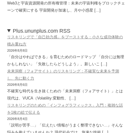
Web3と宇宙資源開発の所有権管理：未来の宇宙利権をブロックチェ
ーンで確実にする 宇宙開発が加速し、月や小惑星 […]
Plus.ununplus.com RSS
リスキリングで「自己効力感」をブーストする：小さな成功体験の
積み重ね方
2026年8月8日
「自分はやればできる」を育むためのロードマップ 「自分には無理
かもしれない」「失敗したらどうしよう」。新しいこ […]
未来洞察（フォアサイト）のリスキリング：不確実な未来を予測
し、先に動く力
2026年8月6日
不確実な時代を生き抜くための「未来洞察（フォアサイト）」とは
現代は、VUCA（Volatility:変動性、 […]
リスキリングのための「インフォグラフィックス」入門：複雑な話
を1枚の絵で伝える
2026年8月4日
「説明が苦手…」「伝えたい情報がうまく整理できない…」そんな
悩みを抱えていませんか？ 現代社会では、急速な技術 […]