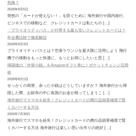
危険？
2026年8月5日
突然の「カードが使えない！」を防ぐために 海外旅行や国内旅行、
ビジネスでの移動など、クレジットカードは私たちの […]
「プライオリティパス」が付帯する最も安いクレジットカードは？
年会費比較で徹底解説
2026年8月3日
プライオリティパスとは？空港ラウンジを最大限に活用しよう 飛行
機での移動をもっと快適に、もっとお得にしたいと思 […]
帰国後の「外貨小銭」をAmazonギフト券に！ポケットチェンジ活用
術
2026年8月1日
せっかくの両替、余った小銭はどうしていますか？ 海外旅行から帰
国した際、お財布の中に各国のお金が残ってしまうこ […]
海外旅行でスマホを紛失！クレジットカードの携行品損害補償で賢
くカバーする方法
2026年7月30日
海外旅行でスマホを紛失！クレジットカードの携行品損害補償で賢
くカバーする方法 海外旅行は楽しい思い出作りの絶好 […]