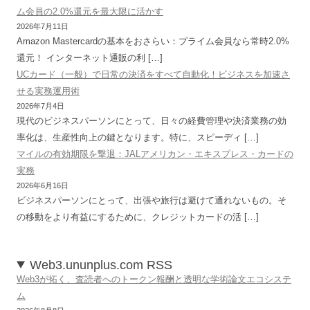
ム会員の2.0%還元を最大限に活かす
2026年7月11日
Amazon Mastercardの基本をおさらい：プライム会員なら常時2.0%
還元！ インターネット通販の利 […]
UCカード（一般）で日常の決済をすべて自動化！ビジネスを加速さ
せる実務運用術
2026年7月4日
現代のビジネスパーソンにとって、日々の経費管理や決済業務の効
率化は、生産性向上の鍵となります。特に、スピーディ […]
マイルの有効期限を撃退：JALアメリカン・エキスプレス・カードの
実務
2026年6月16日
ビジネスパーソンにとって、出張や旅行は避けて通れないもの。そ
の移動をより有益にするために、クレジットカードの活 […]
Web3.ununplus.com RSS
Web3が拓く、査読者へのトークン報酬と透明な学術論文エコシステ
ム