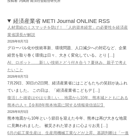
投稿者: 内閣府 経済社会総合研究所
経済産業省 METI Journal ONLINE RSS
人材需給のミスマッチを防げ！ 「人的資本経営」の必要性を経済産
業省課長が解説
2026年8月7日
グローバル化や技術革新、環境問題、人口減少への対応など、企業
経営を取り巻く環境は日々、大きく変化している。とり […]
AI、ロボット……新しい技術とどう付き合う？夏休み、親子で考え
たいこと
2026年8月7日
7月29日、30日の2日間、経済産業省にはこどもたちの笑顔があふれ
ていました。 この日は、「経済産業省こどもデ […]
復活した雄姿はやはり美しい… 地震から10年、熊本城とともにある
熊本の人々【令和8年熊本地震に関する情報発信追記】
2026年8月5日
熊本地震から10年という節目を迎えた今年、熊本は再び大きな地震
に見舞われました。 被災された皆さまに心よりお見 […]
6月の鉱工業生産は、生産用機械工業などが上昇。基調判断は「一進