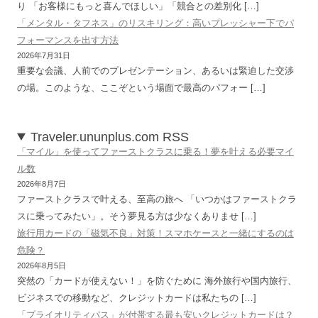
り 「お客様にもっと喜んでほしい」「競合との差別化 […]
「メンタル・タフネス」のリスキリング：高いプレッシャー下でパ
フォーマンスを出す方法
2026年7月31日
重要な会議、人前でのプレゼンテーション、あるいは緊迫した交渉
の場。このような、ここぞという場面で最高のパフォー […]
Traveler.ununplus.com RSS
「マイル」を使ってファーストクラスに乗る！夢を叶える必要マイ
ル数
2026年8月7日
ファーストクラスで叶える、至高の旅へ 「いつかはファーストクラ
スに乗ってみたい」。そう夢見る方は少なくありませ […]
旅行用カードの「磁気不良」対策！スマホケースと一緒にするのは
危険？
2026年8月5日
突然の「カードが使えない！」を防ぐために 海外旅行や国内旅行、
ビジネスでの移動など、クレジットカードは私たちの […]
「プライオリティパス」が付帯する最も安いクレジットカードは？