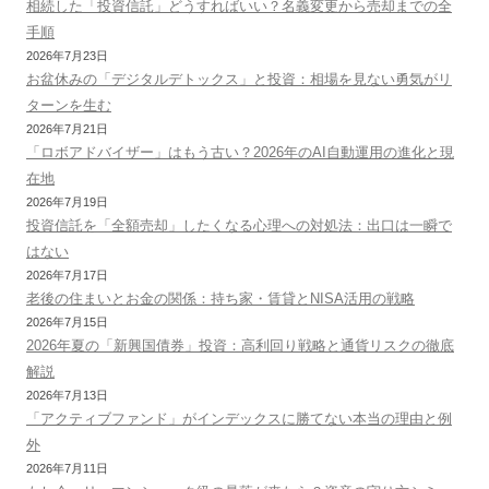
相続した「投資信託」どうすればいい？名義変更から売却までの全
手順
2026年7月23日
お盆休みの「デジタルデトックス」と投資：相場を見ない勇気がリ
ターンを生む
2026年7月21日
「ロボアドバイザー」はもう古い？2026年のAI自動運用の進化と現
在地
2026年7月19日
投資信託を「全額売却」したくなる心理への対処法：出口は一瞬で
はない
2026年7月17日
老後の住まいとお金の関係：持ち家・賃貸とNISA活用の戦略
2026年7月15日
2026年夏の「新興国債券」投資：高利回り戦略と通貨リスクの徹底
解説
2026年7月13日
「アクティブファンド」がインデックスに勝てない本当の理由と例
外
2026年7月11日