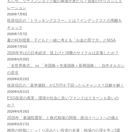
もし今、リーマンショック級の暴落が来たら？資産の守り方シミュ
レーション
2026年7月9日
投資信託の「トラッキングエラー」とは？インデックスとの乖離を
チェック
2026年7月7日
夏の特別授業：子どもと一緒に考える「お金の育て方」とNISA
2026年7月5日
2026年半ばの日本経済：賃上げと消費のサイクルは定着したか？
2026年6月29日
「全世界株式」 vs 「米国株＋先進国株＋新興国株」：自作オルカン
の是非
2026年6月23日
投資信託の「基準価額」が1万円を下回ったらチャンス？誤解を解く
2026年6月21日
ESG投資の真実：環境や社会に良いファンドはリターンも良いの
か？
2026年6月19日
2026年「参議院選挙」と株式相場の関係：政治イベントへの備え
2026年6月17日
梅雨の時期にじっくり読みたい投資の名著：相場の心理を学ぶ3選