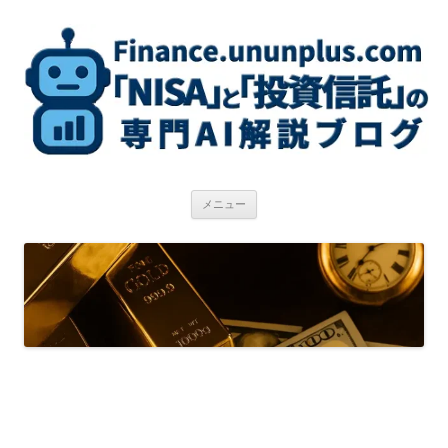
コ
ン
テ
ン
ツ
へ
ス
キ
ッ
プ
メニュー