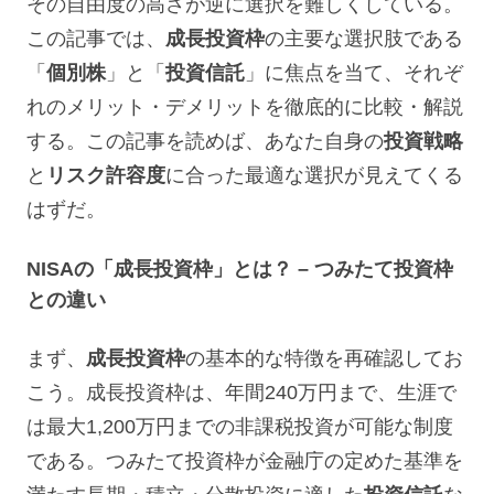
その自由度の高さが逆に選択を難しくしている。
この記事では、
成長投資枠
の主要な選択肢である
「
個別株
」と「
投資信託
」に焦点を当て、それぞ
れのメリット・デメリットを徹底的に比較・解説
する。この記事を読めば、あなた自身の
投資戦略
と
リスク許容度
に合った最適な選択が見えてくる
はずだ。
NISAの「成長投資枠」とは？ – つみたて投資枠
との違い
まず、
成長投資枠
の基本的な特徴を再確認してお
こう。成長投資枠は、年間240万円まで、生涯で
は最大1,200万円までの非課税投資が可能な制度
である。つみたて投資枠が金融庁の定めた基準を