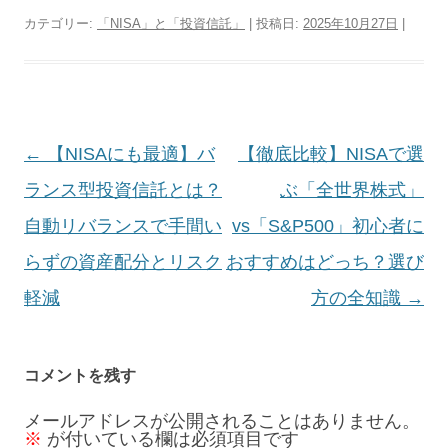
カテゴリー:
「NISA」と「投資信託」
| 投稿日:
2025年10月27日
|
投
←
【NISAにも最適】バ
【徹底比較】NISAで選
稿
ランス型投資信託とは？
ぶ「全世界株式」
ナ
自動リバランスで手間い
vs「S&P500」初心者に
ビ
らずの資産配分とリスク
おすすめはどっち？選び
ゲ
軽減
方の全知識
→
ー
シ
コメントを残す
ョ
メールアドレスが公開されることはありません。
※
が付いている欄は必須項目です
ン