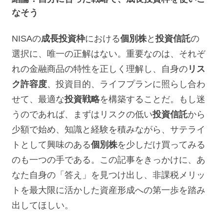
なそう
NISAの
成長投資枠
における
個別株
と
投資信託
の
選択に、唯一の正解はない。重要なのは、それぞ
れの金融商品の特性を正しく理解し、自身の
リス
ク許容度
、投資目的、ライフプランに照らし合わ
せて、最適な
投資戦略
を構築することだ。もし迷
うのであれば、まずはリスクの低い
投資信託
から
少額で始め、知識と経験を積みながら、サテライ
トとして興味のある
個別株
を少しだけ買ってみる
のも一つの手である。この記事をきっかけに、あ
なた自身の「答え」を見つけ出し、非課税メリッ
トを最大限に活かした資産形成への第一歩を踏み
出してほしい。