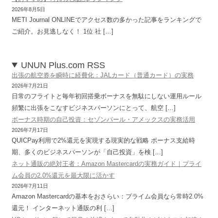
2026年8月5日
METI Journal ONLINEでアクセス数の多かった記事をランキングで
ご紹介。お見逃しなく！ 1位 社 […]
UNUN Plus.com RSS
出張の航空券を瞬時に経費化：JALカード（普通カード）の実務
2026年7月21日
日常のフライトと毎年初回搭乗ボーナスを無駄にしない運用ルール
頻繁に出張をこなすビジネスパーソンにとって、航空 […]
ボーナス時期の自己投資：セゾンパール・アメックスの実務活用
2026年7月17日
QUICPay利用で2%還元を実現する現実的な戦略 ボーナス支給時
期、多くのビジネスパーソンが「自己投資」を検 […]
ネット通販の絶対王者：Amazon Mastercardの実務ガイド｜プライ
ム会員の2.0%還元を最大限に活かす
2026年7月11日
Amazon Mastercardの基本をおさらい：プライム会員なら常時2.0%
還元！ インターネット通販の利 […]