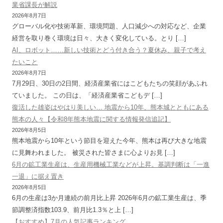
業省課長が解説
2026年8月7日
グローバル化や技術革新、環境問題、人口減少への対応など、企業
経営を取り巻く環境は日々、大きく変化している。とり […]
AI、ロボット……新しい技術とどう付き合う？夏休み、親子で考え
たいこと
2026年8月7日
7月29日、30日の2日間、経済産業省にはこどもたちの笑顔があふれ
ていました。 この日は、「経済産業省こどもデ […]
復活した雄姿はやはり美しい… 地震から10年、熊本城とともにある
熊本の人々【令和8年熊本地震に関する情報発信追記】
2026年8月5日
熊本地震から10年という節目を迎えた今年、熊本は再び大きな地震
に見舞われました。 被災された皆さまに心よりお見 […]
6月の鉱工業生産は、生産用機械工業などが上昇。基調判断は「一進
一退」に据え置き
2026年8月5日
6月の生産は3か月連続の前月比上昇 2026年6月の鉱工業生産は、季
節調整済指数103.9、前月比1.3％と上 […]
【おすすめ】7月の人気記事ランキング