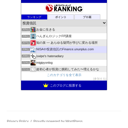
tousisintaku’s diary
201位
ポイ活ガチ勢がポイントのみでS&P500に投資をするブログ
202位
Time is moneyキムのお金日記
203位
ランキング
ポイント
ブロ画
NIKO Couple
204位
お金に生きる
205位
ぺんぎんロジックFP講座
206位
知の泉 ― あらゆる疑問が学びに変わる場所
207位
NISAや投資信託のFinance.ununplus.com
208位
swipe's hatenadiary
209位
migipyonlog
210位
超初心者が投資に挑戦してみた〜増えるかな
211位
このカテゴリを全て表示
定年親父の日常
212位
参加する
今月のデイトレ注目銘柄
213位
このブログに投票する
確定拠出年金運用成績
214位
Sky High Blue
215位
Privacy Policy
Proudly powered by WordPress