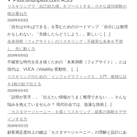
リスキリングで「自己効力感」をブーストする：小さな成功体験の
積み重ね方
2026年8月8日
「自分はやればできる」を育むためのロードマップ 「自分には無理
かもしれない」「失敗したらどうしよう」。新しいこ […]
未来洞察（フォアサイト）のリスキリング：不確実な未来を予測
し、先に動く力
2026年8月6日
不確実な時代を生き抜くための「未来洞察（フォアサイト）」とは
現代は、VUCA（Volatility:変動性、 […]
リスキリングのための「インフォグラフィックス」入門：複雑な話
を1枚の絵で伝える
2026年8月4日
「説明が苦手…」「伝えたい情報がうまく整理できない…」そんな
悩みを抱えていませんか？ 現代社会では、急速な技術 […]
「カスタマージャーニー」を描くリスキリング：顧客の体験をデザ
インする力
2026年8月2日
顧客満足度向上の鍵は「カスタマージャーニー」の理解と設計にあ