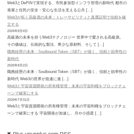
Web3とDePINで実現する、市民参加型インフラ管理の新時代 都市の
発展と住民の安全・安心な生活を支える公共 […]
Web3が拓く高級酒の未来：トレーサビリティと真贋証明で信頼を確
立する
2026年8月4日
高級酒の未来を担うWeb3テクノロジー 世界中で愛される高級酒。
その価値は、伝統的な製法、希少な原材料、そして […]
職務経歴の未来：Soulbound Token（SBT）が描く、信頼と効率性の
新時代
2026年8月2日
職務経歴の未来：Soulbound Token（SBT）が描く、信頼と効率性の
新時代 Web3の世界が急速に進 […]
Web3と宇宙資源開発の所有権管理：未来の宇宙利権をブロックチェ
ーンで確実にする
2026年7月31日
Web3と宇宙資源開発の所有権管理：未来の宇宙利権をブロックチェ
ーンで確実にする 宇宙開発が加速し、月や小惑星 […]
Plus.ununplus.com RSS