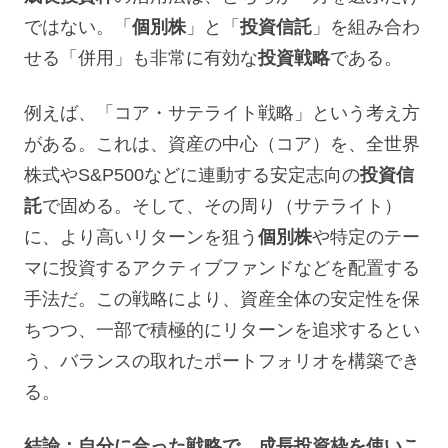
ではない。「
個別株
」と「
投資信託
」を組み合わ
せる「併用」も非常に有効な
投資戦略
である。
例えば、「コア・サテライト戦略」という考え方
がある。これは、資産の中心（コア）を、全世界
株式やS&P500などに連動する安定志向の
投資信
託
で固める。そして、その周り（サテライト）
に、より高いリターンを狙う
個別株
や特定のテー
マに投資するアクティブファンドなどを配置する
手法だ。この戦略により、資産全体の安定性を保
ちつつ、一部で積極的にリターンを追求するとい
う、バランスの取れたポートフォリオを構築でき
る。
結論：自分に合った戦略で、成長投資枠を使いこ