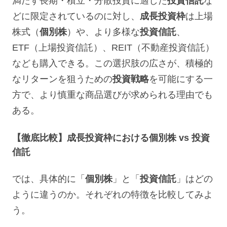
満たす長期・積立・分散投資に適した
投資信託
な
どに限定されているのに対し、
成長投資枠
は上場
株式（
個別株
）や、より多様な
投資信託
、
ETF（上場投資信託）、REIT（不動産投資信託）
なども購入できる。この選択肢の広さが、積極的
なリターンを狙うための
投資戦略
を可能にする一
方で、より慎重な商品選びが求められる理由でも
ある。
【徹底比較】成長投資枠における個別株 vs 投資
信託
では、具体的に「
個別株
」と「
投資信託
」はどの
ように違うのか。それぞれの特徴を比較してみよ
う。