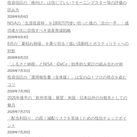
投資信託の「格付け」は信じていい？モーニングスター等の評価の
読み方
2026年8月6日
NISAの「生涯投資枠」を1800万円使い切った後の「次の一手」：成
功者が次に目指すべき資産形成戦略
2026年8月4日
8月の「夏枯れ相場」を乗り切る！低い流動性とボラティリティへの
対処
2026年8月2日
「ふるさと納税」とNISA・iDeCo：効率的な家計の組み合わせ術
2026年7月31日
投資信託の「運用報告書（全体版）」は宝の山！プロの視点を盗む
コツ
2026年7月29日
2026年後半の「欧州市場」展望：米国・日本以外の分散先としての
魅力
2026年7月27日
「配当利回り」の罠！減配リスクを見抜くための投信チェックポイ
ント
2026年7月25日