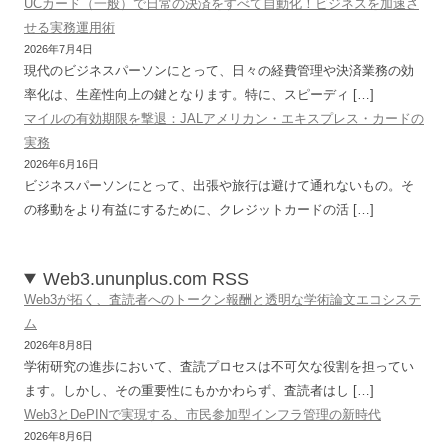
UCカード（一般）で日常の決済をすべて自動化！ビジネスを加速さ
せる実務運用術
2026年7月4日
現代のビジネスパーソンにとって、日々の経費管理や決済業務の効
率化は、生産性向上の鍵となります。特に、スピーディ […]
マイルの有効期限を撃退：JALアメリカン・エキスプレス・カードの
実務
2026年6月16日
ビジネスパーソンにとって、出張や旅行は避けて通れないもの。そ
の移動をより有益にするために、クレジットカードの活 […]
Web3.ununplus.com RSS
Web3が拓く、査読者へのトークン報酬と透明な学術論文エコシステ
ム
2026年8月8日
学術研究の進歩において、査読プロセスは不可欠な役割を担ってい
ます。しかし、その重要性にもかかわらず、査読者はし […]
Web3とDePINで実現する、市民参加型インフラ管理の新時代
2026年8月6日