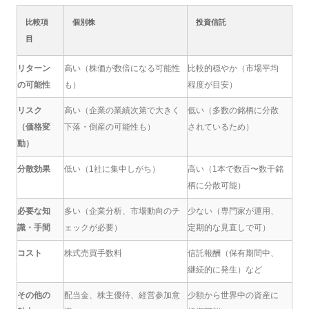
比較項
個別株
投資信託
目
リターン
高い（株価が数倍になる可能性
比較的穏やか（市場平均
の可能性
も）
程度が目安）
リスク
高い（企業の業績次第で大きく
低い（多数の銘柄に分散
（価格変
下落・倒産の可能性も）
されているため）
動）
分散効果
低い（1社に集中しがち）
高い（1本で数百〜数千銘
柄に分散可能）
必要な知
多い（企業分析、市場動向のチ
少ない（専門家が運用、
識・手間
ェックが必要）
定期的な見直しで可）
コスト
株式売買手数料
信託報酬（保有期間中、
継続的に発生）など
その他の
配当金、株主優待、経営参加意
少額から世界中の資産に