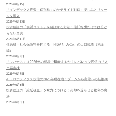
2026年6月15日
「インデックス投資＋個別株」のサテライト戦略：楽しみとリター
ンを両立
2026年6月13日
投資信託の「実質コスト」を確認する方法：信託報酬だけでは分か
らない真実
2026年6月11日
住民税・社会保険料を抑える「NISAとiDeCo」の出口戦略（税金
編）
2026年6月9日
「レバナス」は2026年の相場で機能するか？レバレッジ投信のリス
ク再点検
2026年6月7日
AI・ロボティクス投信の2026年現在地：ブームから実需への転換期
2026年6月5日
投資信託の「繰延税金」を味方につける：売却を遅らせる複利の魔
法
2026年6月3日