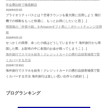
年会費比較で徹底解説
2026年8月3日
プライオリティパスとは？空港ラウンジを最大限に活用しよう 飛行
機での移動をもっと快適に、もっとお得にしたいと思 […]
帰国後の「外貨小銭」をAmazonギフト券に！ポケットチェンジ活用
術
2026年8月1日
せっかくの両替、余った小銭はどうしていますか？ 海外旅行から帰
国した際、お財布の中に各国のお金が残ってしまうこ […]
海外旅行でスマホを紛失！クレジットカードの携行品損害補償で賢
くカバーする方法
2026年7月30日
海外旅行でスマホを紛失！クレジットカードの携行品損害補償で賢
くカバーする方法 海外旅行は楽しい思い出作りの絶好 […]
ブログランキング