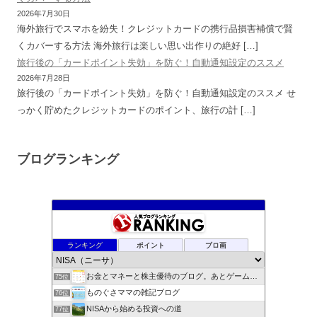
2026年7月30日
海外旅行でスマホを紛失！クレジットカードの携行品損害補償で賢
くカバーする方法 海外旅行は楽しい思い出作りの絶好 […]
旅行後の「カードポイント失効」を防ぐ！自動通知設定のススメ
2026年7月28日
旅行後の「カードポイント失効」を防ぐ！自動通知設定のススメ せ
っかく貯めたクレジットカードのポイント、旅行の計 […]
ブログランキング
むねろぐ 〜米国株式・配当再投資でまったりリッチ〜
71位
ぐうたらサラリーマンの資産運用
72位
masalog
73位
ランキング
ポイント
ブロ画
NISAとインデックスファンドでらくちん積立投資ブログ！
74位
お金とマネーと株主優待のブログ。あとゲームとホワイト会社転職
75位
ものぐさママの雑記ブログ
76位
NISAから始める投資への道
77位