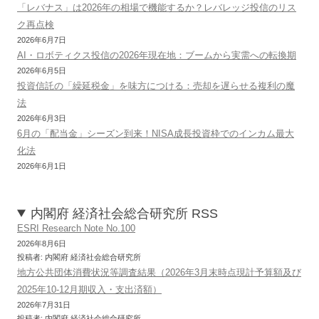
「レバナス」は2026年の相場で機能するか？レバレッジ投信のリス
ク再点検
2026年6月7日
AI・ロボティクス投信の2026年現在地：ブームから実需への転換期
2026年6月5日
投資信託の「繰延税金」を味方につける：売却を遅らせる複利の魔
法
2026年6月3日
6月の「配当金」シーズン到来！NISA成長投資枠でのインカム最大
化法
2026年6月1日
内閣府 経済社会総合研究所 RSS
ESRI Research Note No.100
2026年8月6日
投稿者: 内閣府 経済社会総合研究所
地方公共団体消費状況等調査結果（2026年3月末時点現計予算額及び
2025年10-12月期収入・支出済額）
2026年7月31日
投稿者: 内閣府 経済社会総合研究所