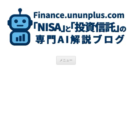
コ
ン
テ
ン
ツ
へ
ス
キ
ッ
プ
メニュー