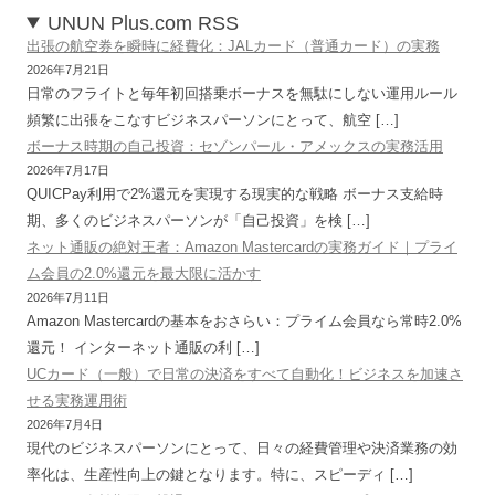
UNUN Plus.com RSS
出張の航空券を瞬時に経費化：JALカード（普通カード）の実務
2026年7月21日
日常のフライトと毎年初回搭乗ボーナスを無駄にしない運用ルール
頻繁に出張をこなすビジネスパーソンにとって、航空 […]
ボーナス時期の自己投資：セゾンパール・アメックスの実務活用
2026年7月17日
QUICPay利用で2%還元を実現する現実的な戦略 ボーナス支給時
期、多くのビジネスパーソンが「自己投資」を検 […]
ネット通販の絶対王者：Amazon Mastercardの実務ガイド｜プライ
ム会員の2.0%還元を最大限に活かす
2026年7月11日
Amazon Mastercardの基本をおさらい：プライム会員なら常時2.0%
還元！ インターネット通販の利 […]
UCカード（一般）で日常の決済をすべて自動化！ビジネスを加速さ
せる実務運用術
2026年7月4日
現代のビジネスパーソンにとって、日々の経費管理や決済業務の効
率化は、生産性向上の鍵となります。特に、スピーディ […]