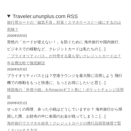
Traveler.ununplus.com RSS
旅行用カードの「磁気不良」対策！スマホケースと一緒にするのは
危険？
2026年8月5日
突然の「カードが使えない！」を防ぐために 海外旅行や国内旅行、
ビジネスでの移動など、クレジットカードは私たちの […]
「プライオリティパス」が付帯する最も安いクレジットカードは？
年会費比較で徹底解説
2026年8月3日
プライオリティパスとは？空港ラウンジを最大限に活用しよう 飛行
機での移動をもっと快適に、もっとお得にしたいと思 […]
帰国後の「外貨小銭」をAmazonギフト券に！ポケットチェンジ活用
術
2026年8月1日
せっかくの両替、余った小銭はどうしていますか？ 海外旅行から帰
国した際、お財布の中に各国のお金が残ってしまうこ […]
海外旅行でスマホを紛失！クレジットカードの携行品損害補償で賢
くカバーする方法