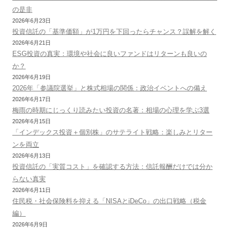
の是非
2026年6月23日
投資信託の「基準価額」が1万円を下回ったらチャンス？誤解を解く
2026年6月21日
ESG投資の真実：環境や社会に良いファンドはリターンも良いの
か？
2026年6月19日
2026年「参議院選挙」と株式相場の関係：政治イベントへの備え
2026年6月17日
梅雨の時期にじっくり読みたい投資の名著：相場の心理を学ぶ3選
2026年6月15日
「インデックス投資＋個別株」のサテライト戦略：楽しみとリター
ンを両立
2026年6月13日
投資信託の「実質コスト」を確認する方法：信託報酬だけでは分か
らない真実
2026年6月11日
住民税・社会保険料を抑える「NISAとiDeCo」の出口戦略（税金
編）
2026年6月9日