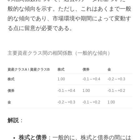
般的な傾向を示す。ただし、これはあくまで一般
的な傾向であり、市場環境や期間によって変動す
る点に留意が必要である。
主要資産クラス間の相関係数（一般的な傾向）
資産クラスA \ 資産クラスB
株式
債券
金
1.00
-0.1～+0.4
-0.2～+0.3
株式
-0.1～+0.4
1.00
-0.1～+0.2
債券
-0.2～+0.3
-0.1～+0.2
1.00
金
解説
：
株式と債券
：一般的に、株式と債券の間には