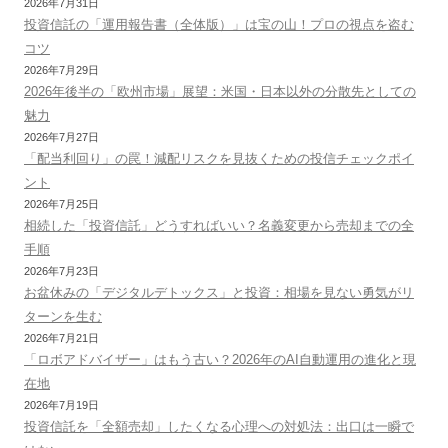
2026年7月31日
投資信託の「運用報告書（全体版）」は宝の山！プロの視点を盗む
コツ
2026年7月29日
2026年後半の「欧州市場」展望：米国・日本以外の分散先としての
魅力
2026年7月27日
「配当利回り」の罠！減配リスクを見抜くための投信チェックポイ
ント
2026年7月25日
相続した「投資信託」どうすればいい？名義変更から売却までの全
手順
2026年7月23日
お盆休みの「デジタルデトックス」と投資：相場を見ない勇気がリ
ターンを生む
2026年7月21日
「ロボアドバイザー」はもう古い？2026年のAI自動運用の進化と現
在地
2026年7月19日
投資信託を「全額売却」したくなる心理への対処法：出口は一瞬で