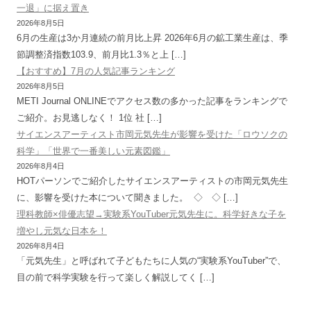
一退」に据え置き
2026年8月5日
6月の生産は3か月連続の前月比上昇 2026年6月の鉱工業生産は、季
節調整済指数103.9、前月比1.3％と上 […]
【おすすめ】7月の人気記事ランキング
2026年8月5日
METI Journal ONLINEでアクセス数の多かった記事をランキングで
ご紹介。お見逃しなく！ 1位 社 […]
サイエンスアーティスト市岡元気先生が影響を受けた「ロウソクの
科学」「世界で一番美しい元素図鑑」
2026年8月4日
HOTパーソンでご紹介したサイエンスアーティストの市岡元気先生
に、影響を受けた本について聞きました。 ◇ ◇ […]
理科教師×俳優志望→実験系YouTuber元気先生に。科学好きな子を
増やし元気な日本を！
2026年8月4日
「元気先生」と呼ばれて子どもたちに人気の“実験系YouTuber”で、
目の前で科学実験を行って楽しく解説してく […]