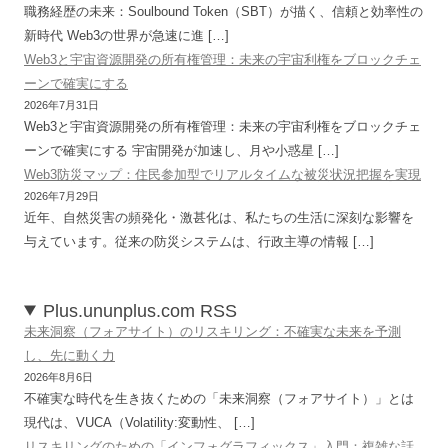
職務経歴の未来：Soulbound Token（SBT）が描く、信頼と効率性の
新時代 Web3の世界が急速に進 […]
Web3と宇宙資源開発の所有権管理：未来の宇宙利権をブロックチェ
ーンで確実にする
2026年7月31日
Web3と宇宙資源開発の所有権管理：未来の宇宙利権をブロックチェ
ーンで確実にする 宇宙開発が加速し、月や小惑星 […]
Web3防災マップ：住民参加型でリアルタイムな被災状況把握を実現
2026年7月29日
近年、自然災害の頻発化・激甚化は、私たちの生活に深刻な影響を
与えています。従来の防災システムは、行政主導の情報 […]
Plus.ununplus.com RSS
未来洞察（フォアサイト）のリスキリング：不確実な未来を予測
し、先に動く力
2026年8月6日
不確実な時代を生き抜くための「未来洞察（フォアサイト）」とは
現代は、VUCA（Volatility:変動性、 […]
リスキリングのための「インフォグラフィックス」入門：複雑な話