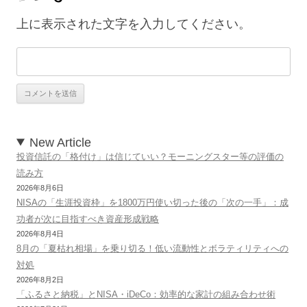
上に表示された文字を入力してください。
New Article
投資信託の「格付け」は信じていい？モーニングスター等の評価の
読み方
2026年8月6日
NISAの「生涯投資枠」を1800万円使い切った後の「次の一手」：成
功者が次に目指すべき資産形成戦略
2026年8月4日
8月の「夏枯れ相場」を乗り切る！低い流動性とボラティリティへの
対処
2026年8月2日
「ふるさと納税」とNISA・iDeCo：効率的な家計の組み合わせ術