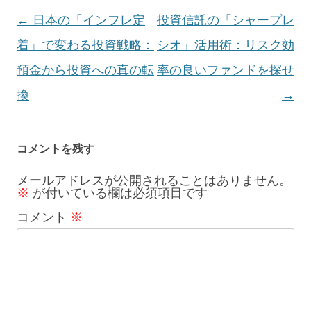
投
←
日本の「インフレ定
投資信託の「シャープレ
稿
着」で変わる投資戦略：
シオ」活用術：リスク効
ナ
預金から投資への真の転
率の良いファンドを探せ
ビ
換
→
ゲ
ー
コメントを残す
シ
メールアドレスが公開されることはありません。
※
が付いている欄は必須項目です
ョ
コメント
※
ン