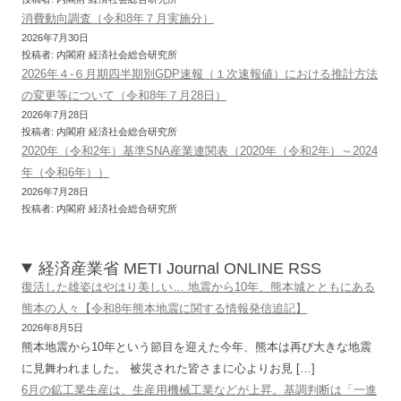
消費動向調査（令和8年７月実施分）
2026年7月30日
投稿者: 内閣府 経済社会総合研究所
2026年４-６月期四半期別GDP速報（１次速報値）における推計方法
の変更等について（令和8年７月28日）
2026年7月28日
投稿者: 内閣府 経済社会総合研究所
2020年（令和2年）基準SNA産業連関表（2020年（令和2年）～2024
年（令和6年））
2026年7月28日
投稿者: 内閣府 経済社会総合研究所
経済産業省 METI Journal ONLINE RSS
復活した雄姿はやはり美しい… 地震から10年、熊本城とともにある
熊本の人々【令和8年熊本地震に関する情報発信追記】
2026年8月5日
熊本地震から10年という節目を迎えた今年、熊本は再び大きな地震
に見舞われました。 被災された皆さまに心よりお見 […]
6月の鉱工業生産は、生産用機械工業などが上昇。基調判断は「一進