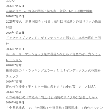
はない
2026年7月17日
老後の住まいとお金の関係：持ち家・賃貸とNISA活用の戦略
2026年7月15日
2026年夏の「新興国債券」投資：高利回り戦略と通貨リスクの徹底
解説
2026年7月13日
「アクティブファンド」がインデックスに勝てない本当の理由と例
外
2026年7月11日
もし今、リーマンショック級の暴落が来たら？資産の守り方シミュ
レーション
2026年7月9日
投資信託の「トラッキングエラー」とは？インデックスとの乖離を
チェック
2026年7月7日
夏の特別授業：子どもと一緒に考える「お金の育て方」とNISA
2026年7月5日
2026年半ばの日本経済：賃上げと消費のサイクルは定着したか？
2026年6月29日
「全世界株式」 vs 「米国株＋先進国株＋新興国株」：自作オルカン