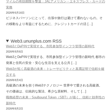
マイルの有効期限を撃退：JALアメリカン・エキスプレス・カードの
実務
2026年6月16日
ビジネスパーソンにとって、出張や旅行は避けて通れないもの。そ
の移動をより有益にするために、クレジットカードの活 […]
Web3.ununplus.com RSS
Web3とDePINで実現する、市民参加型インフラ管理の新時代
2026年8月6日
Web3とDePINで実現する、市民参加型インフラ管理の新時代 都市の
発展と住民の安全・安心な生活を支える公共 […]
Web3が拓く高級酒の未来：トレーサビリティと真贋証明で信頼を確
立する
2026年8月4日
高級酒の未来を担うWeb3テクノロジー 世界中で愛される高級酒。
その価値は、伝統的な製法、希少な原材料、そして […]
職務経歴の未来：Soulbound Token（SBT）が描く、信頼と効率性の
新時代
2026年8月2日