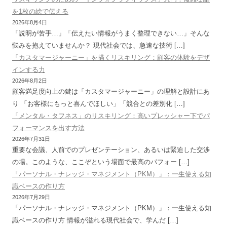
を1枚の絵で伝える
2026年8月4日
「説明が苦手…」「伝えたい情報がうまく整理できない…」そんな
悩みを抱えていませんか？ 現代社会では、急速な技術 […]
「カスタマージャーニー」を描くリスキリング：顧客の体験をデザ
インする力
2026年8月2日
顧客満足度向上の鍵は「カスタマージャーニー」の理解と設計にあ
り 「お客様にもっと喜んでほしい」「競合との差別化 […]
「メンタル・タフネス」のリスキリング：高いプレッシャー下でパ
フォーマンスを出す方法
2026年7月31日
重要な会議、人前でのプレゼンテーション、あるいは緊迫した交渉
の場。このような、ここぞという場面で最高のパフォー […]
「パーソナル・ナレッジ・マネジメント（PKM）」：一生使える知
識ベースの作り方
2026年7月29日
「パーソナル・ナレッジ・マネジメント（PKM）」：一生使える知
識ベースの作り方 情報が溢れる現代社会で、学んだ […]