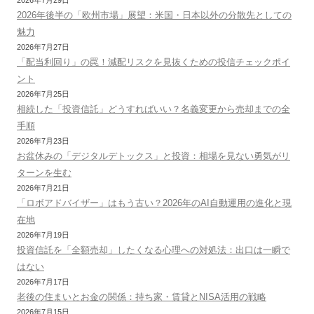
2026年後半の「欧州市場」展望：米国・日本以外の分散先としての
魅力
2026年7月27日
「配当利回り」の罠！減配リスクを見抜くための投信チェックポイ
ント
2026年7月25日
相続した「投資信託」どうすればいい？名義変更から売却までの全
手順
2026年7月23日
お盆休みの「デジタルデトックス」と投資：相場を見ない勇気がリ
ターンを生む
2026年7月21日
「ロボアドバイザー」はもう古い？2026年のAI自動運用の進化と現
在地
2026年7月19日
投資信託を「全額売却」したくなる心理への対処法：出口は一瞬で
はない
2026年7月17日
老後の住まいとお金の関係：持ち家・賃貸とNISA活用の戦略
2026年7月15日