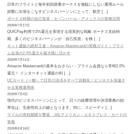
日常のフライトと毎年初回搭乗ボーナスを無駄にしない運用ルール
頻繁に出張をこなすビジネスパーソンにとって、航空 […]
ボーナス時期の自己投資：セゾンパール・アメックスの実務活用
2026年7月17日
QUICPay利用で2%還元を実現する現実的な戦略 ボーナス支給時
期、多くのビジネスパーソンが「自己投資」を検 […]
ネット通販の絶対王者：Amazon Mastercardの実務ガイド｜プライ
ム会員の2.0%還元を最大限に活かす
2026年7月11日
Amazon Mastercardの基本をおさらい：プライム会員なら常時2.0%
還元！ インターネット通販の利 […]
UCカード（一般）で日常の決済をすべて自動化！ビジネスを加速さ
せる実務運用術
2026年7月4日
現代のビジネスパーソンにとって、日々の経費管理や決済業務の効
率化は、生産性向上の鍵となります。特に、スピーディ […]
マイルの有効期限を撃退：JALアメリカン・エキスプレス・カードの
実務
2026年6月16日