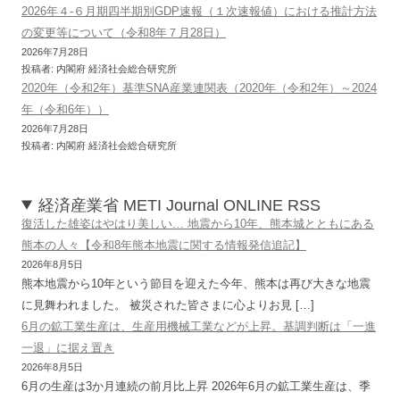
2026年４-６月期四半期別GDP速報（１次速報値）における推計方法
の変更等について（令和8年７月28日）
2026年7月28日
投稿者: 内閣府 経済社会総合研究所
2020年（令和2年）基準SNA産業連関表（2020年（令和2年）～2024
年（令和6年））
2026年7月28日
投稿者: 内閣府 経済社会総合研究所
経済産業省 METI Journal ONLINE RSS
復活した雄姿はやはり美しい… 地震から10年、熊本城とともにある
熊本の人々【令和8年熊本地震に関する情報発信追記】
2026年8月5日
熊本地震から10年という節目を迎えた今年、熊本は再び大きな地震
に見舞われました。 被災された皆さまに心よりお見 […]
6月の鉱工業生産は、生産用機械工業などが上昇。基調判断は「一進
一退」に据え置き
2026年8月5日
6月の生産は3か月連続の前月比上昇 2026年6月の鉱工業生産は、季