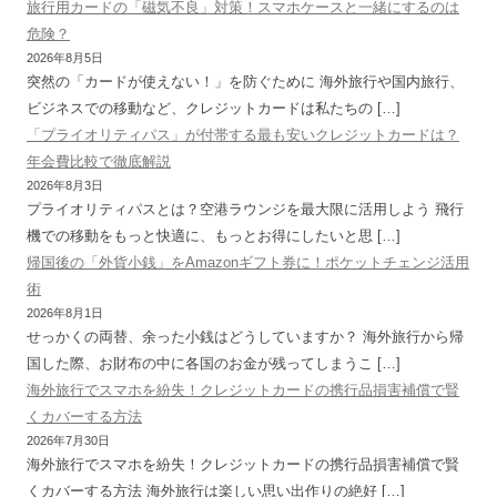
旅行用カードの「磁気不良」対策！スマホケースと一緒にするのは
危険？
2026年8月5日
突然の「カードが使えない！」を防ぐために 海外旅行や国内旅行、
ビジネスでの移動など、クレジットカードは私たちの […]
「プライオリティパス」が付帯する最も安いクレジットカードは？
年会費比較で徹底解説
2026年8月3日
プライオリティパスとは？空港ラウンジを最大限に活用しよう 飛行
機での移動をもっと快適に、もっとお得にしたいと思 […]
帰国後の「外貨小銭」をAmazonギフト券に！ポケットチェンジ活用
術
2026年8月1日
せっかくの両替、余った小銭はどうしていますか？ 海外旅行から帰
国した際、お財布の中に各国のお金が残ってしまうこ […]
海外旅行でスマホを紛失！クレジットカードの携行品損害補償で賢
くカバーする方法
2026年7月30日
海外旅行でスマホを紛失！クレジットカードの携行品損害補償で賢
くカバーする方法 海外旅行は楽しい思い出作りの絶好 […]