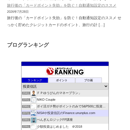
旅行後の「カードポイント失効」を防ぐ！自動通知設定のススメ
2026年7月28日
旅行後の「カードポイント失効」を防ぐ！自動通知設定のススメ せ
っかく貯めたクレジットカードのポイント、旅行の計 […]
ブログランキング
FX裁量トレードで行こう！ 〜日本橋FX戦記〜
200位
１から始める人生逆転ゲーム
201位
インベス豚のFIRE日記
202位
ランキング
ポイント
ブロ画
Time is moneyキムのお金日記
203位
ＦＰゆうぴんのマネープラン」
204位
NIKO Couple
205位
ポイ活ガチ勢がポイントのみでS&P500に投資をするブログ
206位
NISAや投資信託のFinance.ununplus.com
207位
ぺんぎんロジックFP講座
208位
少額投資はじめました ＠2018
209位