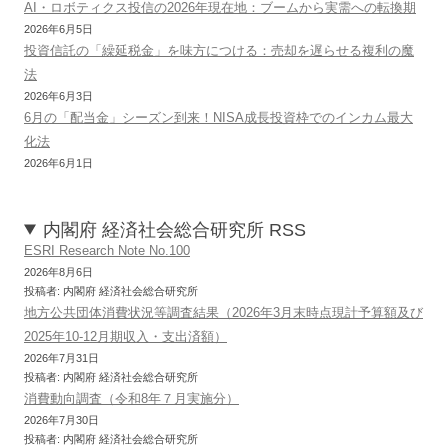
AI・ロボティクス投信の2026年現在地：ブームから実需への転換期
2026年6月5日
投資信託の「繰延税金」を味方につける：売却を遅らせる複利の魔
法
2026年6月3日
6月の「配当金」シーズン到来！NISA成長投資枠でのインカム最大
化法
2026年6月1日
内閣府 経済社会総合研究所 RSS
ESRI Research Note No.100
2026年8月6日
投稿者: 内閣府 経済社会総合研究所
地方公共団体消費状況等調査結果（2026年3月末時点現計予算額及び
2025年10-12月期収入・支出済額）
2026年7月31日
投稿者: 内閣府 経済社会総合研究所
消費動向調査（令和8年７月実施分）
2026年7月30日
投稿者: 内閣府 経済社会総合研究所