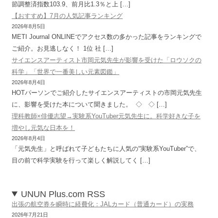
節調整済指数103.9、前月比1.3％と上 […]
【おすすめ】7月の人気記事ランキング
2026年8月5日
METI Journal ONLINEでアクセス数の多かった記事をランキングで
ご紹介。お見逃しなく！ 1位 社 […]
サイエンスアーティスト市岡元気先生が影響を受けた「ロウソクの
科学」「世界で一番美しい元素図鑑」
2026年8月4日
HOTパーソンでご紹介したサイエンスアーティストの市岡元気先生
に、影響を受けた本について聞きました。 ◇ ◇ […]
理科教師×俳優志望→実験系YouTuber元気先生に。科学好きな子を
増やし元気な日本を！
2026年8月4日
「元気先生」と呼ばれて子どもたちに人気の“実験系YouTuber”で、
目の前で科学実験を行って楽しく解説してく […]
UNUN Plus.com RSS
出張の航空券を瞬時に経費化：JALカード（普通カード）の実務
2026年7月21日