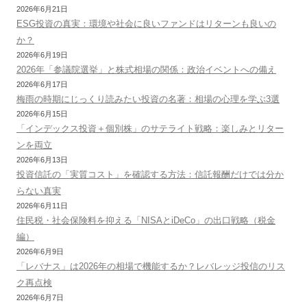
2026年6月21日
ESG投資の真実：環境や社会に良いファンドはリターンも良いの
か？
2026年6月19日
2026年「参議院選挙」と株式相場の関係：政治イベントへの備え
2026年6月17日
梅雨の時期にじっくり読みたい投資の名著：相場の心理を学ぶ3選
2026年6月15日
「インデックス投資＋個別株」のサテライト戦略：楽しみとリター
ンを両立
2026年6月13日
投資信託の「実質コスト」を確認する方法：信託報酬だけでは分か
らない真実
2026年6月11日
住民税・社会保険料を抑える「NISAとiDeCo」の出口戦略（税金
編）
2026年6月9日
「レバナス」は2026年の相場で機能するか？レバレッジ投信のリス
ク再点検
2026年6月7日