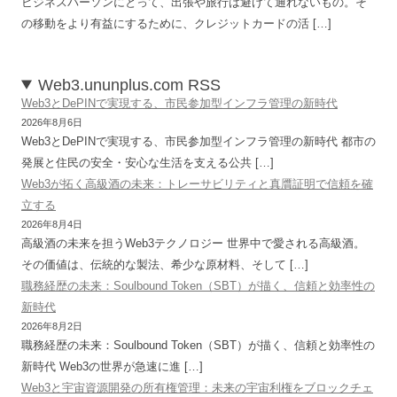
ビジネスパーソンにとって、出張や旅行は避けて通れないもの。そ
の移動をより有益にするために、クレジットカードの活 […]
Web3.ununplus.com RSS
Web3とDePINで実現する、市民参加型インフラ管理の新時代
2026年8月6日
Web3とDePINで実現する、市民参加型インフラ管理の新時代 都市の
発展と住民の安全・安心な生活を支える公共 […]
Web3が拓く高級酒の未来：トレーサビリティと真贋証明で信頼を確
立する
2026年8月4日
高級酒の未来を担うWeb3テクノロジー 世界中で愛される高級酒。
その価値は、伝統的な製法、希少な原材料、そして […]
職務経歴の未来：Soulbound Token（SBT）が描く、信頼と効率性の
新時代
2026年8月2日
職務経歴の未来：Soulbound Token（SBT）が描く、信頼と効率性の
新時代 Web3の世界が急速に進 […]
Web3と宇宙資源開発の所有権管理：未来の宇宙利権をブロックチェ