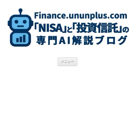
コ
ン
テ
ン
ツ
へ
ス
キ
ッ
プ
メニュー