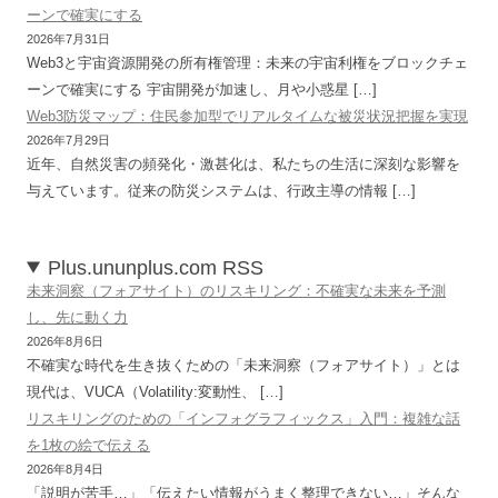
ーンで確実にする
2026年7月31日
Web3と宇宙資源開発の所有権管理：未来の宇宙利権をブロックチェ
ーンで確実にする 宇宙開発が加速し、月や小惑星 […]
Web3防災マップ：住民参加型でリアルタイムな被災状況把握を実現
2026年7月29日
近年、自然災害の頻発化・激甚化は、私たちの生活に深刻な影響を
与えています。従来の防災システムは、行政主導の情報 […]
Plus.ununplus.com RSS
未来洞察（フォアサイト）のリスキリング：不確実な未来を予測
し、先に動く力
2026年8月6日
不確実な時代を生き抜くための「未来洞察（フォアサイト）」とは
現代は、VUCA（Volatility:変動性、 […]
リスキリングのための「インフォグラフィックス」入門：複雑な話
を1枚の絵で伝える
2026年8月4日
「説明が苦手…」「伝えたい情報がうまく整理できない…」そんな