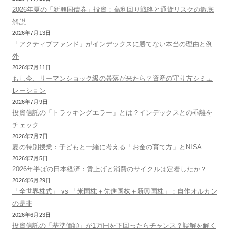
2026年夏の「新興国債券」投資：高利回り戦略と通貨リスクの徹底
解説
2026年7月13日
「アクティブファンド」がインデックスに勝てない本当の理由と例
外
2026年7月11日
もし今、リーマンショック級の暴落が来たら？資産の守り方シミュ
レーション
2026年7月9日
投資信託の「トラッキングエラー」とは？インデックスとの乖離を
チェック
2026年7月7日
夏の特別授業：子どもと一緒に考える「お金の育て方」とNISA
2026年7月5日
2026年半ばの日本経済：賃上げと消費のサイクルは定着したか？
2026年6月29日
「全世界株式」 vs 「米国株＋先進国株＋新興国株」：自作オルカン
の是非
2026年6月23日
投資信託の「基準価額」が1万円を下回ったらチャンス？誤解を解く