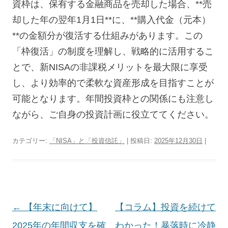
資枠は、保有する金融商品を売却した場合、**売
却した年の翌年1月1日**に、**購入代金（元本）
**の金額分が復活する仕組みがあります。この
「枠復活」の制度を理解し、戦略的に活用するこ
とで、新NISAの非課税メリットを最大限に享受
し、より効率的で柔軟な資産形成を目指すことが
可能となります。年間投資枠との関係にも注意し
ながら、ご自身の投資計画に役立ててください。
カテゴリー:
「NISA」と「投資信託」
| 投稿日:
2025年12月30日
|
投
←
【年末に向けて】
【コラム】投資を続けて
稿
2025年の年間収支を確
わかった！暴落時に冷静