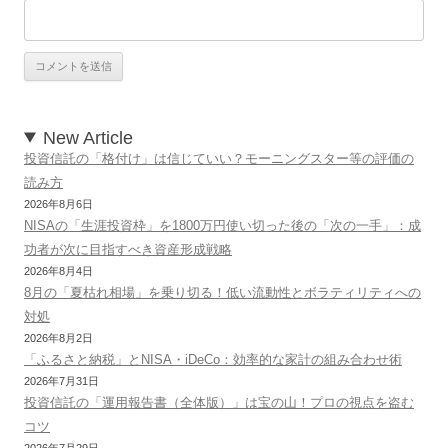
New Article
投資信託の「格付け」は信じていい？モーニングスター等の評価の
読み方
2026年8月6日
NISAの「生涯投資枠」を1800万円使い切った後の「次の一手」：成
功者が次に目指すべき資産形成戦略
2026年8月4日
8月の「夏枯れ相場」を乗り切る！低い流動性とボラティリティへの
対処
2026年8月2日
「ふるさと納税」とNISA・iDeCo：効率的な家計の組み合わせ術
2026年7月31日
投資信託の「運用報告書（全体版）」は宝の山！プロの視点を盗む
コツ
2026年7月29日