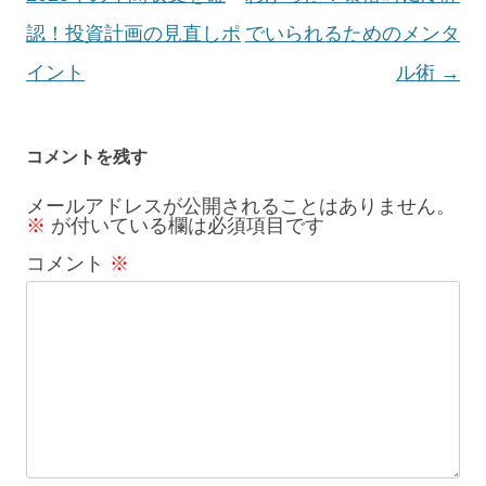
ナ
認！投資計画の見直しポ
でいられるためのメンタ
ビ
イント
ル術
→
ゲ
ー
コメントを残す
シ
メールアドレスが公開されることはありません。
※
が付いている欄は必須項目です
ョ
コメント
※
ン