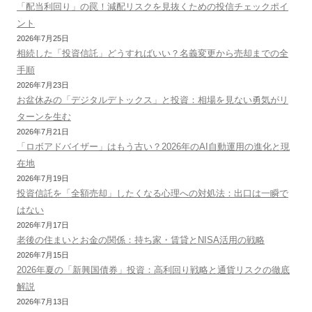
「配当利回り」の罠！減配リスクを見抜くための投信チェックポイ
ント
2026年7月25日
相続した「投資信託」どうすればいい？名義変更から売却までの全
手順
2026年7月23日
お盆休みの「デジタルデトックス」と投資：相場を見ない勇気がリ
ターンを生む
2026年7月21日
「ロボアドバイザー」はもう古い？2026年のAI自動運用の進化と現
在地
2026年7月19日
投資信託を「全額売却」したくなる心理への対処法：出口は一瞬で
はない
2026年7月17日
老後の住まいとお金の関係：持ち家・賃貸とNISA活用の戦略
2026年7月15日
2026年夏の「新興国債券」投資：高利回り戦略と通貨リスクの徹底
解説
2026年7月13日