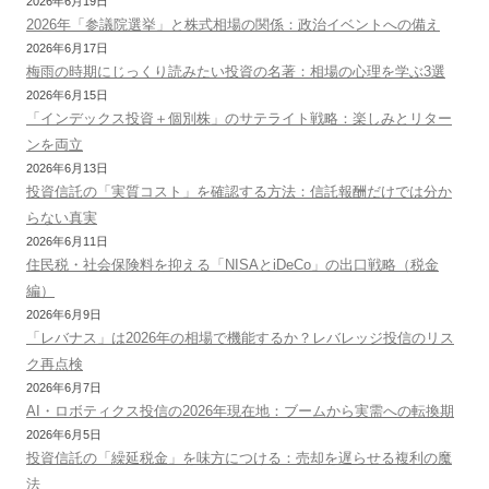
2026年6月19日
2026年「参議院選挙」と株式相場の関係：政治イベントへの備え
2026年6月17日
梅雨の時期にじっくり読みたい投資の名著：相場の心理を学ぶ3選
2026年6月15日
「インデックス投資＋個別株」のサテライト戦略：楽しみとリター
ンを両立
2026年6月13日
投資信託の「実質コスト」を確認する方法：信託報酬だけでは分か
らない真実
2026年6月11日
住民税・社会保険料を抑える「NISAとiDeCo」の出口戦略（税金
編）
2026年6月9日
「レバナス」は2026年の相場で機能するか？レバレッジ投信のリス
ク再点検
2026年6月7日
AI・ロボティクス投信の2026年現在地：ブームから実需への転換期
2026年6月5日
投資信託の「繰延税金」を味方につける：売却を遅らせる複利の魔
法