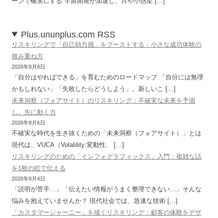
ーンで確実にする 宇宙開発が加速し、月や小惑星 […]
Plus.ununplus.com RSS
リスキリングで「自己効力感」をブーストする：小さな成功体験の
積み重ね方
2026年8月8日
「自分はやればできる」を育むためのロードマップ 「自分には無理
かもしれない」「失敗したらどうしよう」。新しいこ […]
未来洞察（フォアサイト）のリスキリング：不確実な未来を予測
し、先に動く力
2026年8月6日
不確実な時代を生き抜くための「未来洞察（フォアサイト）」とは
現代は、VUCA（Volatility:変動性、 […]
リスキリングのための「インフォグラフィックス」入門：複雑な話
を1枚の絵で伝える
2026年8月4日
「説明が苦手…」「伝えたい情報がうまく整理できない…」そんな
悩みを抱えていませんか？ 現代社会では、急速な技術 […]
「カスタマージャーニー」を描くリスキリング：顧客の体験をデザ