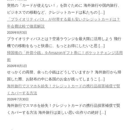
突然の「カードが使えない！」を防ぐために 海外旅行や国内旅行、
ビジネスでの移動など、クレジットカードは私たちの […]
「プライオリティパス」が付帯する最も安いクレジットカードは？
年会費比較で徹底解説
2026年8月3日
プライオリティパスとは？空港ラウンジを最大限に活用しよう 飛行
機での移動をもっと快適に、もっとお得にしたいと思 […]
帰国後の「外貨小銭」をAmazonギフト券に！ポケットチェンジ活用
術
2026年8月1日
せっかくの両替、余った小銭はどうしていますか？ 海外旅行から帰
国した際、お財布の中に各国のお金が残ってしまうこ […]
海外旅行でスマホを紛失！クレジットカードの携行品損害補償で賢
くカバーする方法
2026年7月30日
海外旅行でスマホを紛失！クレジットカードの携行品損害補償で賢
くカバーする方法 海外旅行は楽しい思い出作りの絶好 […]