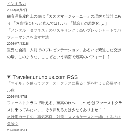
インする力
2026年8月2日
顧客満足度向上の鍵は「カスタマージャーニー」の理解と設計にあ
り 「お客様にもっと喜んでほしい」「競合との差別化 […]
「メンタル・タフネス」のリスキリング：高いプレッシャー下でパ
フォーマンスを出す方法
2026年7月31日
重要な会議、人前でのプレゼンテーション、あるいは緊迫した交渉
の場。このような、ここぞという場面で最高のパフォー […]
Traveler.ununplus.com RSS
「マイル」を使ってファーストクラスに乗る！夢を叶える必要マイ
ル数
2026年8月7日
ファーストクラスで叶える、至高の旅へ 「いつかはファーストクラ
スに乗ってみたい」。そう夢見る方は少なくありませ […]
旅行用カードの「磁気不良」対策！スマホケースと一緒にするのは
危険？
2026年8月5日