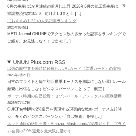
6月の生産は3か月連続の前月比上昇 2026年6月の鉱工業生産は、季
節調整済指数103.9、前月比1.3％と上 […]
【おすすめ】7月の人気記事ランキング
2026年8月5日
METI Journal ONLINEでアクセス数の多かった記事をランキングで
ご紹介。お見逃しなく！ 1位 社 […]
UNUN Plus.com RSS
出張の航空券を瞬時に経費化：JALカード（普通カード）の実務
2026年7月21日
日常のフライトと毎年初回搭乗ボーナスを無駄にしない運用ルール
頻繁に出張をこなすビジネスパーソンにとって、航空 […]
ボーナス時期の自己投資：セゾンパール・アメックスの実務活用
2026年7月17日
QUICPay利用で2%還元を実現する現実的な戦略 ボーナス支給時
期、多くのビジネスパーソンが「自己投資」を検 […]
ネット通販の絶対王者：Amazon Mastercardの実務ガイド｜プライ
ム会員の2.0%還元を最大限に活かす