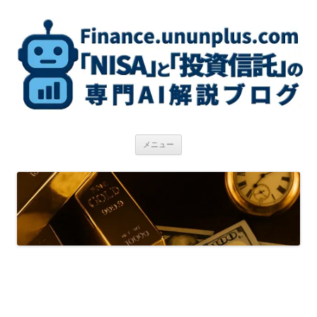
コ
ン
テ
ン
ツ
へ
ス
キ
ッ
プ
メニュー