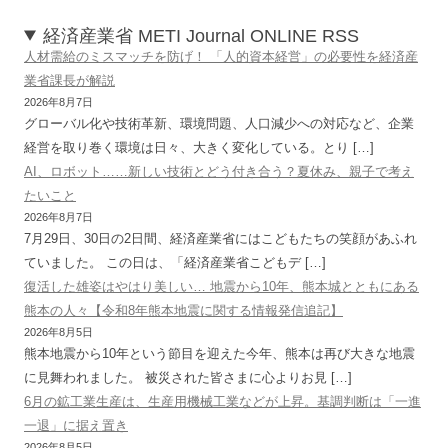
経済産業省 METI Journal ONLINE RSS
人材需給のミスマッチを防げ！ 「人的資本経営」の必要性を経済産
業省課長が解説
2026年8月7日
グローバル化や技術革新、環境問題、人口減少への対応など、企業
経営を取り巻く環境は日々、大きく変化している。とり […]
AI、ロボット……新しい技術とどう付き合う？夏休み、親子で考え
たいこと
2026年8月7日
7月29日、30日の2日間、経済産業省にはこどもたちの笑顔があふれ
ていました。 この日は、「経済産業省こどもデ […]
復活した雄姿はやはり美しい… 地震から10年、熊本城とともにある
熊本の人々【令和8年熊本地震に関する情報発信追記】
2026年8月5日
熊本地震から10年という節目を迎えた今年、熊本は再び大きな地震
に見舞われました。 被災された皆さまに心よりお見 […]
6月の鉱工業生産は、生産用機械工業などが上昇。基調判断は「一進
一退」に据え置き
2026年8月5日