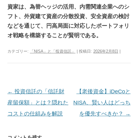
資家は、為替ヘッジの活用、内需関連企業へのシ
フト、外貨建て資産の分散投資、安全資産の検討
などを通じて、円高局面に対応したポートフォリ
オ戦略を構築することが賢明である。
カテゴリー:
「NISA」と「投資信託」
| 投稿日:
2026年2月8日
|
投
←
投資信託の「信託財
【老後資金】iDeCoと
稿
産留保額」とは？隠れた
NISA、賢い人はどっち
ナ
コストの仕組みを解説
を優先すべきか？
→
ビ
ゲ
コメントを残す