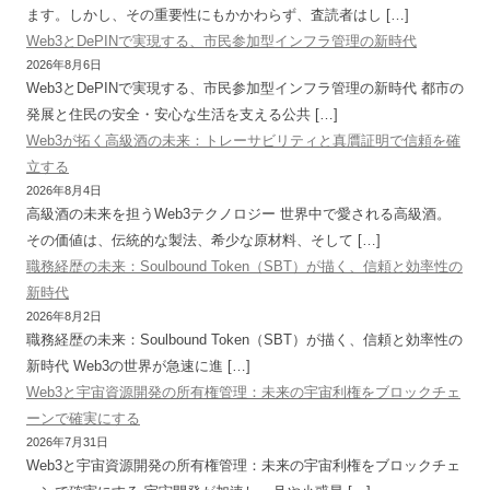
ます。しかし、その重要性にもかかわらず、査読者はし […]
Web3とDePINで実現する、市民参加型インフラ管理の新時代
2026年8月6日
Web3とDePINで実現する、市民参加型インフラ管理の新時代 都市の
発展と住民の安全・安心な生活を支える公共 […]
Web3が拓く高級酒の未来：トレーサビリティと真贋証明で信頼を確
立する
2026年8月4日
高級酒の未来を担うWeb3テクノロジー 世界中で愛される高級酒。
その価値は、伝統的な製法、希少な原材料、そして […]
職務経歴の未来：Soulbound Token（SBT）が描く、信頼と効率性の
新時代
2026年8月2日
職務経歴の未来：Soulbound Token（SBT）が描く、信頼と効率性の
新時代 Web3の世界が急速に進 […]
Web3と宇宙資源開発の所有権管理：未来の宇宙利権をブロックチェ
ーンで確実にする
2026年7月31日
Web3と宇宙資源開発の所有権管理：未来の宇宙利権をブロックチェ