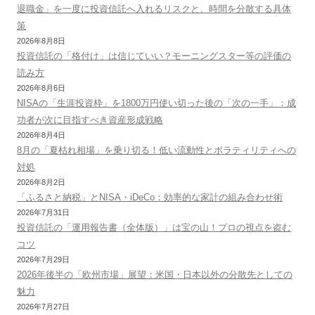
退職金」を一度に投資信託へ入れるリスクと、時間を分散する具体
策
2026年8月8日
投資信託の「格付け」は信じていい？モーニングスター等の評価の
読み方
2026年8月6日
NISAの「生涯投資枠」を1800万円使い切った後の「次の一手」：成
功者が次に目指すべき資産形成戦略
2026年8月4日
8月の「夏枯れ相場」を乗り切る！低い流動性とボラティリティへの
対処
2026年8月2日
「ふるさと納税」とNISA・iDeCo：効率的な家計の組み合わせ術
2026年7月31日
投資信託の「運用報告書（全体版）」は宝の山！プロの視点を盗む
コツ
2026年7月29日
2026年後半の「欧州市場」展望：米国・日本以外の分散先としての
魅力
2026年7月27日