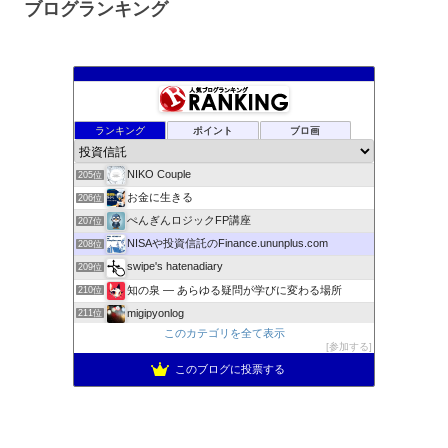
ブログランキング
株式資産ウェイトアップ
201位
tousisintaku’s diary
202位
ポイ活ガチ勢がポイントのみでS&P500に投資をするブログ
203位
ランキング
ポイント
ブロ画
Time is moneyキムのお金日記
204位
NIKO Couple
205位
お金に生きる
206位
ぺんぎんロジックFP講座
207位
NISAや投資信託のFinance.ununplus.com
208位
swipe's hatenadiary
209位
知の泉 ― あらゆる疑問が学びに変わる場所
210位
migipyonlog
211位
このカテゴリを全て表示
超初心者が投資に挑戦してみた〜増えるかな
212位
参加する
定年親父の日常
213位
このブログに投票する
Sky High Blue
214位
今月のデイトレ注目銘柄
215位