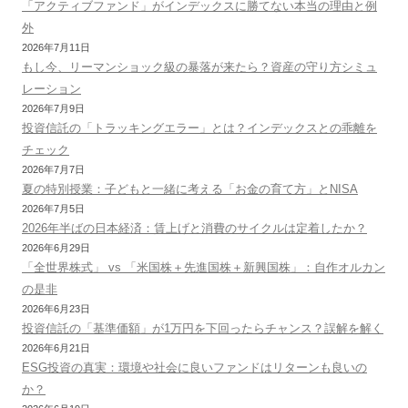
「アクティブファンド」がインデックスに勝てない本当の理由と例
外
2026年7月11日
もし今、リーマンショック級の暴落が来たら？資産の守り方シミュ
レーション
2026年7月9日
投資信託の「トラッキングエラー」とは？インデックスとの乖離を
チェック
2026年7月7日
夏の特別授業：子どもと一緒に考える「お金の育て方」とNISA
2026年7月5日
2026年半ばの日本経済：賃上げと消費のサイクルは定着したか？
2026年6月29日
「全世界株式」 vs 「米国株＋先進国株＋新興国株」：自作オルカン
の是非
2026年6月23日
投資信託の「基準価額」が1万円を下回ったらチャンス？誤解を解く
2026年6月21日
ESG投資の真実：環境や社会に良いファンドはリターンも良いの
か？