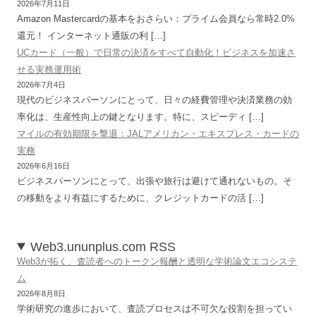
2026年7月11日
Amazon Mastercardの基本をおさらい：プライム会員なら常時2.0%
還元！ インターネット通販の利 […]
UCカード（一般）で日常の決済をすべて自動化！ビジネスを加速さ
せる実務運用術
2026年7月4日
現代のビジネスパーソンにとって、日々の経費管理や決済業務の効
率化は、生産性向上の鍵となります。特に、スピーディ […]
マイルの有効期限を撃退：JALアメリカン・エキスプレス・カードの
実務
2026年6月16日
ビジネスパーソンにとって、出張や旅行は避けて通れないもの。そ
の移動をより有益にするために、クレジットカードの活 […]
Web3.ununplus.com RSS
Web3が拓く、査読者へのトークン報酬と透明な学術論文エコシステ
ム
2026年8月8日
学術研究の進歩において、査読プロセスは不可欠な役割を担ってい