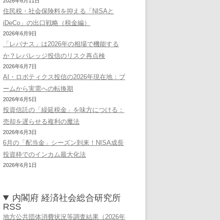
2026年6月11日
住民税・社会保険料を抑える「NISAと
iDeCo」の出口戦略（税金編）
2026年6月9日
「レバナス」は2026年の相場で機能する
か？レバレッジ投信のリスク再点検
2026年6月7日
AI・ロボティクス投信の2026年現在地：ブ
ームから実需への転換期
2026年6月5日
投資信託の「繰延税金」を味方につける：
売却を遅らせる複利の魔法
2026年6月3日
6月の「配当金」シーズン到来！NISA成長
投資枠でのインカム最大化法
2026年6月1日
内閣府 経済社会総合研究所
RSS
地方公共団体消費状況等調査結果（2026年