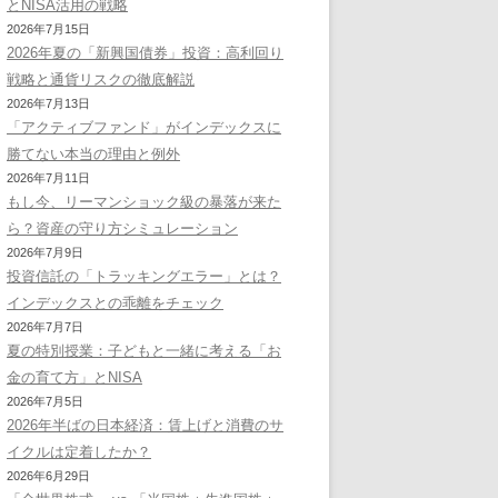
とNISA活用の戦略
2026年7月15日
2026年夏の「新興国債券」投資：高利回り
戦略と通貨リスクの徹底解説
2026年7月13日
「アクティブファンド」がインデックスに
勝てない本当の理由と例外
2026年7月11日
もし今、リーマンショック級の暴落が来た
ら？資産の守り方シミュレーション
2026年7月9日
投資信託の「トラッキングエラー」とは？
インデックスとの乖離をチェック
2026年7月7日
夏の特別授業：子どもと一緒に考える「お
金の育て方」とNISA
2026年7月5日
2026年半ばの日本経済：賃上げと消費のサ
イクルは定着したか？
2026年6月29日