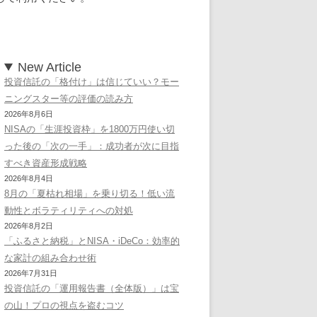
New Article
投資信託の「格付け」は信じていい？モー
ニングスター等の評価の読み方
2026年8月6日
NISAの「生涯投資枠」を1800万円使い切
った後の「次の一手」：成功者が次に目指
すべき資産形成戦略
2026年8月4日
8月の「夏枯れ相場」を乗り切る！低い流
動性とボラティリティへの対処
2026年8月2日
「ふるさと納税」とNISA・iDeCo：効率的
な家計の組み合わせ術
2026年7月31日
投資信託の「運用報告書（全体版）」は宝
の山！プロの視点を盗むコツ