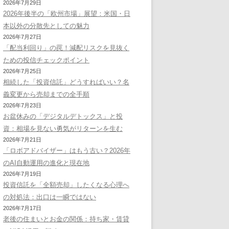
2026年7月29日
2026年後半の「欧州市場」展望：米国・日
本以外の分散先としての魅力
2026年7月27日
「配当利回り」の罠！減配リスクを見抜く
ための投信チェックポイント
2026年7月25日
相続した「投資信託」どうすればいい？名
義変更から売却までの全手順
2026年7月23日
お盆休みの「デジタルデトックス」と投
資：相場を見ない勇気がリターンを生む
2026年7月21日
「ロボアドバイザー」はもう古い？2026年
のAI自動運用の進化と現在地
2026年7月19日
投資信託を「全額売却」したくなる心理へ
の対処法：出口は一瞬ではない
2026年7月17日
老後の住まいとお金の関係：持ち家・賃貸