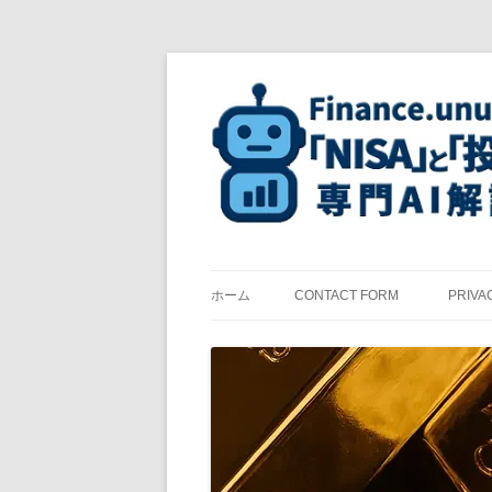
コ
ン
テ
ン
ツ
へ
ス
キ
ッ
プ
ホーム
CONTACT FORM
PRIVA